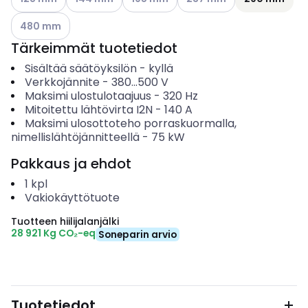
Katso käytettävissä olevat vaihtoehdot
480 mm
Tärkeimmät tuotetiedot
Sisältää säätöyksilön
-
kyllä
Verkkojännite
-
380...500
V
Maksimi ulostulotaajuus
-
320
Hz
Mitoitettu lähtövirta I2N
-
140
A
Maksimi ulosottoteho porraskuormalla,
nimellislähtöjännitteellä
-
75
kW
Pakkaus ja ehdot
1
kpl
Vakiokäyttötuote
Tuotteen hiilijalanjälki
28 921 Kg CO₂-eq
Soneparin arvio
Tuotetiedot