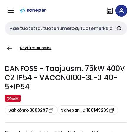
Siirry
Siirry
navigointiin
sisältöön
Haku
Näytä murupolku
DANFOSS - Taajuusm. 75kW 400V
C2 IP54 - VACON0100-3L-0140-
5+IP54
Kopioi
Kopioi
Sähkönro 3888297
Sonepar-ID 100149239