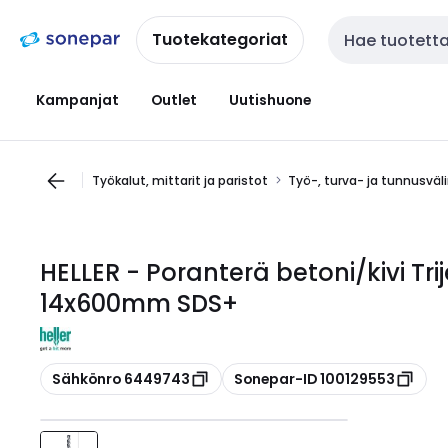
Siirry
Siirry
navigointiin
sisältöön
Tuotekategoriat
Haku
Kampanjat
Outlet
Uutishuone
Työkalut, mittarit ja paristot
Työ-, turva- ja tunnusväl
HELLER - Poranterä betoni/kivi Tr
14x600mm SDS+
Kopioi
Kopioi
Sähkönro 6449743
Sonepar-ID 100129553