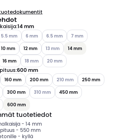
tuotedokumentit
ehdot
kaisija
:
14 mm
ettävissä olevat vaihtoehdot
atso käytettävissä olevat vaihtoehdot
Katso käytettävissä olevat vaihtoehdot
Katso käytettävissä olevat vaihtoehdot
Katso käytettävissä olevat vaiht
5.5 mm
6 mm
6.5 mm
7 mm
ettävissä olevat vaihtoehdot
Katso käytettävissä olevat vaihtoehdot
10 mm
12 mm
13 mm
14 mm
ettävissä olevat vaihtoehdot
Katso käytettävissä olevat vaihtoehdot
Katso käytettävissä olevat vaihtoehdot
16 mm
18 mm
20 mm
pituus
:
600 mm
ettävissä olevat vaihtoehdot
Katso käytettävissä olevat vaihtoehdot
160 mm
200 mm
210 mm
250 mm
ettävissä olevat vaihtoehdot
Katso käytettävissä olevat vaihtoehdot
300 mm
310 mm
450 mm
ettävissä olevat vaihtoehdot
600 mm
mmät tuotetiedot
alkaisija
-
14
mm
pituus
-
550
mm
etonille
-
kyllä