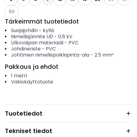
Katso käytettävissä olevat vaihtoehdot
50
Tärkeimmät tuotetiedot
Suojajohdin
-
kyllä
Nimellisjännite U0
-
0.6
kV
Ulkovaipan materiaali
-
PVC
Johdineriste
-
PVC
Johtimen nimellispoikkipinta-ala
-
2.5
mm²
Pakkaus ja ehdot
1
metri
Vakiokäyttötuote
Tuotetiedot
Tekniset tiedot