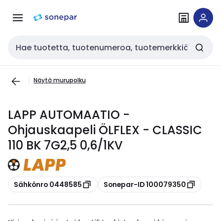
Siirry
Siirry
navigointiin
sisältöön
Haku
Näytä murupolku
LAPP AUTOMAATIO -
Ohjauskaapeli ÖLFLEX - CLASSIC
110 BK 7G2,5 0,6/1KV
Kopioi
Kopioi
Sähkönro 0448585
Sonepar-ID 100079350