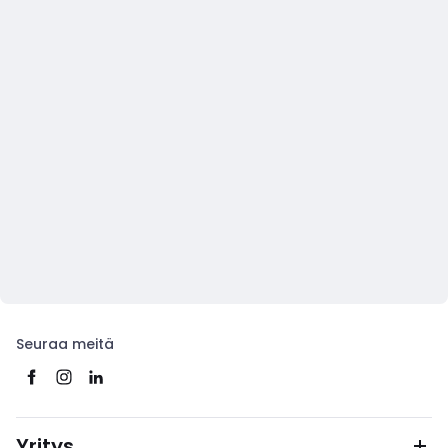
Seuraa meitä
Yritys