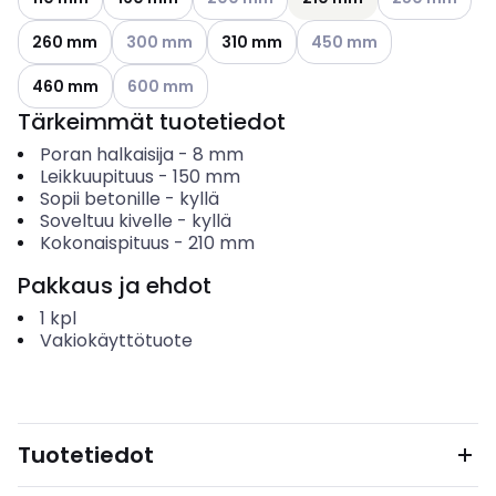
Katso käytettävissä olevat vaihtoehdot
Katso käytettävissä olev
260 mm
300 mm
310 mm
450 mm
Katso käytettävissä olevat vaihtoehdot
460 mm
600 mm
Tärkeimmät tuotetiedot
Poran halkaisija
-
8
mm
Leikkuupituus
-
150
mm
Sopii betonille
-
kyllä
Soveltuu kivelle
-
kyllä
Kokonaispituus
-
210
mm
Pakkaus ja ehdot
1
kpl
Vakiokäyttötuote
Tuotetiedot