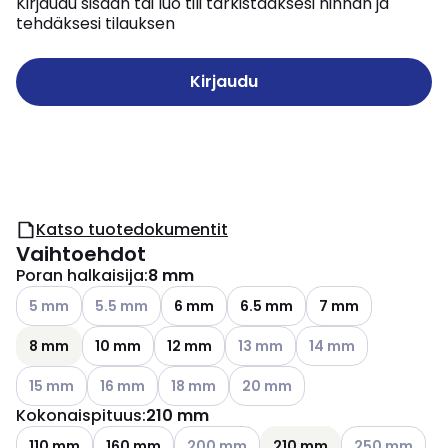
Kirjaudu sisään tai luo tili tarkistaaksesi hinnan ja
tehdäksesi tilauksen
Kirjaudu
Katso tuotedokumentit
Vaihtoehdot
Poran halkaisija
:
8 mm
Katso käytettävissä olevat vaihtoehdot
Katso käytettävissä olevat vaihtoehdot
5 mm
5.5 mm
6 mm
6.5 mm
7 mm
Katso käytettävissä olevat vai
Katso käytettävissä o
8 mm
10 mm
12 mm
13 mm
14 mm
Katso käytettävissä olevat vaihtoehdot
Katso käytettävissä olevat vaihtoehdot
Katso käytettävissä olevat vaihtoehdot
Katso käytettävissä olevat vai
15 mm
16 mm
18 mm
20 mm
Kokonaispituus
:
210 mm
Katso käytettävissä olevat vaihtoehdo
Katso käytettä
110 mm
160 mm
200 mm
210 mm
250 mm