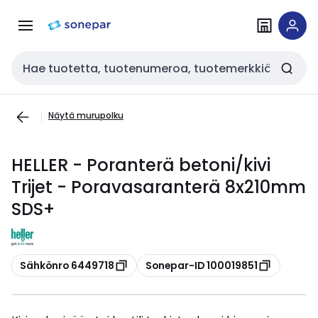
Siirry
Siirry
navigointiin
sisältöön
Haku
Näytä murupolku
HELLER - Poranterä betoni/kivi
Trijet - Poravasaranterä 8x210mm
SDS+
Kopioi
Kopioi
Sähkönro 6449718
Sonepar-ID 100019851