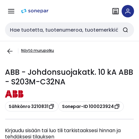
Siirry
Siirry
navigointiin
sisältöön
Haku
Näytä murupolku
ABB - Johdonsuojakatk. 10 kA ABB
- S203M-C32NA
Kopioi
Kopioi
Sähkönro 3210831
Sonepar-ID 100023924
Kirjaudu sisään tai luo tili tarkistaaksesi hinnan ja
tehdäksesi tilauksen