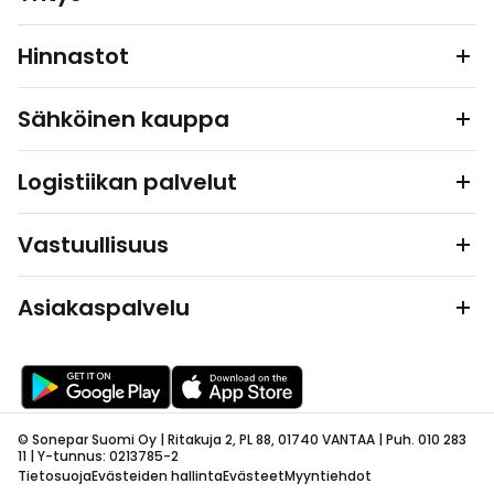
Hinnastot
Sähköinen kauppa
Logistiikan palvelut
Vastuullisuus
Asiakaspalvelu
© Sonepar Suomi Oy | Ritakuja 2, PL 88, 01740 VANTAA | Puh. 010 283
11 | Y-tunnus: 0213785-2
Tietosuoja
Evästeiden hallinta
Evästeet
Myyntiehdot