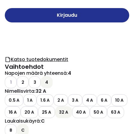
Kirjaudu
Katso tuotedokumentit
Vaihtoehdot
Napojen määrä yhteensä
:
4
Katso käytettävissä olevat vaihtoehdot
1
2
3
4
Nimellisvirta
:
32 A
0.5 A
1 A
1.6 A
2 A
3 A
4 A
6 A
10 A
16 A
20 A
25 A
32 A
40 A
50 A
63 A
Laukaisukäyrä
:
C
B
C