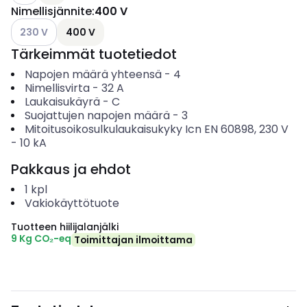
Nimellisjännite
:
400 V
Katso käytettävissä olevat vaihtoehdot
230 V
400 V
Tärkeimmät tuotetiedot
Napojen määrä yhteensä
-
4
Nimellisvirta
-
32
A
Laukaisukäyrä
-
C
Suojattujen napojen määrä
-
3
Mitoitusoikosulkulaukaisukyky Icn EN 60898, 230 V
-
10
kA
Pakkaus ja ehdot
1
kpl
Vakiokäyttötuote
Tuotteen hiilijalanjälki
9 Kg CO₂-eq
Toimittajan ilmoittama