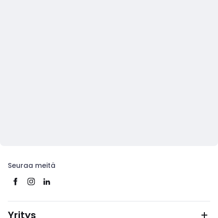
Seuraa meitä
Yritys