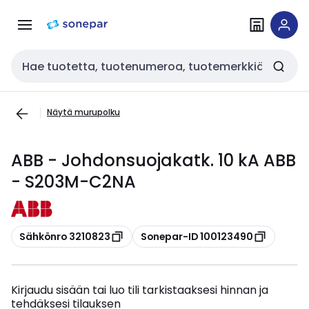
Siirry
Siirry
navigointiin
sisältöön
Haku
Näytä murupolku
ABB - Johdonsuojakatk. 10 kA ABB
- S203M-C2NA
Kopioi
Kopioi
Sähkönro 3210823
Sonepar-ID 100123490
Kirjaudu sisään tai luo tili tarkistaaksesi hinnan ja
tehdäksesi tilauksen