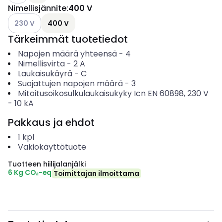
Nimellisjännite
:
400 V
Katso käytettävissä olevat vaihtoehdot
230 V
400 V
Tärkeimmät tuotetiedot
Napojen määrä yhteensä
-
4
Nimellisvirta
-
2
A
Laukaisukäyrä
-
C
Suojattujen napojen määrä
-
3
Mitoitusoikosulkulaukaisukyky Icn EN 60898, 230 V
-
10
kA
Pakkaus ja ehdot
1
kpl
Vakiokäyttötuote
Tuotteen hiilijalanjälki
6 Kg CO₂-eq
Toimittajan ilmoittama