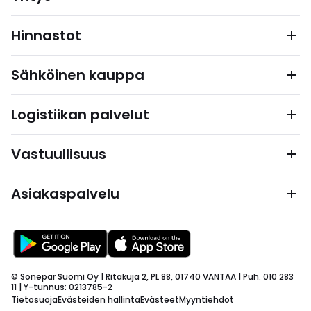
Hinnastot
Sähköinen kauppa
Logistiikan palvelut
Vastuullisuus
Asiakaspalvelu
© Sonepar Suomi Oy | Ritakuja 2, PL 88, 01740 VANTAA | Puh. 010 283
11 | Y-tunnus: 0213785-2
Tietosuoja
Evästeiden hallinta
Evästeet
Myyntiehdot