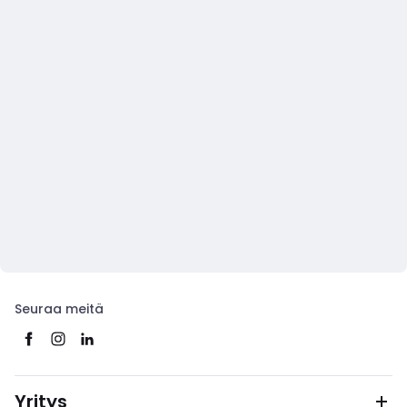
Seuraa meitä
Yritys