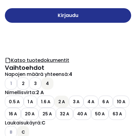
Kirjaudu
Katso tuotedokumentit
Vaihtoehdot
Napojen määrä yhteensä
:
4
Katso käytettävissä olevat vaihtoehdot
1
2
3
4
Nimellisvirta
:
2 A
0.5 A
1 A
1.6 A
2 A
3 A
4 A
6 A
10 A
16 A
20 A
25 A
32 A
40 A
50 A
63 A
Laukaisukäyrä
:
C
Katso käytettävissä olevat vaihtoehdot
B
C