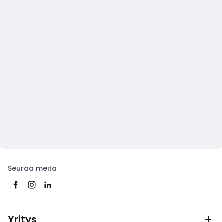
Seuraa meitä
Yritys