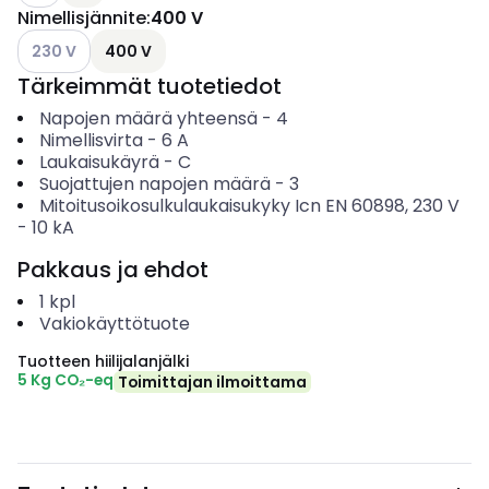
Nimellisjännite
:
400 V
Katso käytettävissä olevat vaihtoehdot
230 V
400 V
Tärkeimmät tuotetiedot
Napojen määrä yhteensä
-
4
Nimellisvirta
-
6
A
Laukaisukäyrä
-
C
Suojattujen napojen määrä
-
3
Mitoitusoikosulkulaukaisukyky Icn EN 60898, 230 V
-
10
kA
Pakkaus ja ehdot
1
kpl
Vakiokäyttötuote
Tuotteen hiilijalanjälki
5 Kg CO₂-eq
Toimittajan ilmoittama