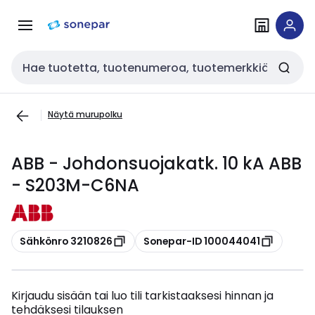
Siirry
Siirry
navigointiin
sisältöön
Haku
Näytä murupolku
ABB - Johdonsuojakatk. 10 kA ABB
- S203M-C6NA
Kopioi
Kopioi
Sähkönro 3210826
Sonepar-ID 100044041
Kirjaudu sisään tai luo tili tarkistaaksesi hinnan ja
tehdäksesi tilauksen