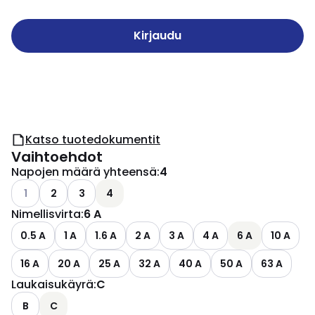
Kirjaudu
Katso tuotedokumentit
Vaihtoehdot
Napojen määrä yhteensä
:
4
Katso käytettävissä olevat vaihtoehdot
1
2
3
4
Nimellisvirta
:
6 A
0.5 A
1 A
1.6 A
2 A
3 A
4 A
6 A
10 A
16 A
20 A
25 A
32 A
40 A
50 A
63 A
Laukaisukäyrä
:
C
B
C