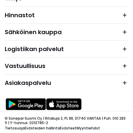
Hinnastot
Sähköinen kauppa
Logistiikan palvelut
Vastuullisuus
Asiakaspalvelu
© Sonepar Suomi Oy | Ritakuja 2, PL 88, 01740 VANTAA | Puh. 010 283
11 | Y-tunnus: 0213785-2
Tietosuoja
Evästeiden hallinta
Evästeet
Myyntiehdot