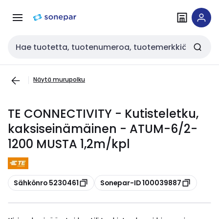
Siirry
Siirry
navigointiin
sisältöön
Haku
Näytä murupolku
TE CONNECTIVITY - Kutisteletku,
kaksiseinämäinen - ATUM-6/2-
1200 MUSTA 1,2m/kpl
Kopioi
Kopioi
Sähkönro 5230461
Sonepar-ID 100039887