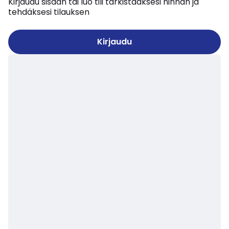
Kirjaudu sisään tai luo tili tarkistaaksesi hinnan ja
tehdäksesi tilauksen
Kirjaudu