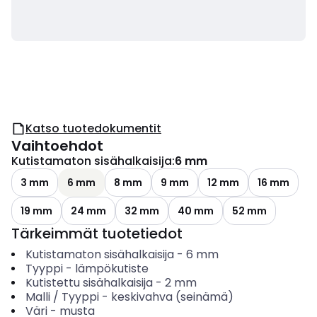
Katso tuotedokumentit
Vaihtoehdot
Kutistamaton sisähalkaisija
:
6 mm
3 mm
6 mm
8 mm
9 mm
12 mm
16 mm
19 mm
24 mm
32 mm
40 mm
52 mm
Tärkeimmät tuotetiedot
Kutistamaton sisähalkaisija
-
6
mm
Tyyppi
-
lämpökutiste
Kutistettu sisähalkaisija
-
2
mm
Malli / Tyyppi
-
keskivahva (seinämä)
Väri
-
musta