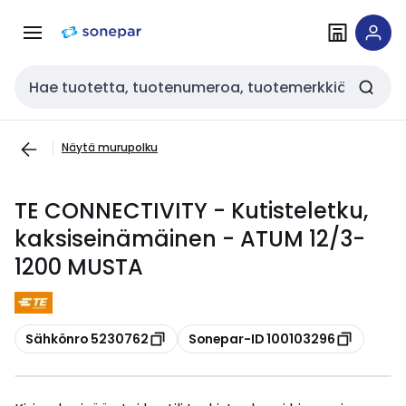
Siirry
Siirry
navigointiin
sisältöön
Haku
Näytä murupolku
TE CONNECTIVITY - Kutisteletku,
kaksiseinämäinen - ATUM 12/3-
1200 MUSTA
Kopioi
Kopioi
Sähkönro 5230762
Sonepar-ID 100103296