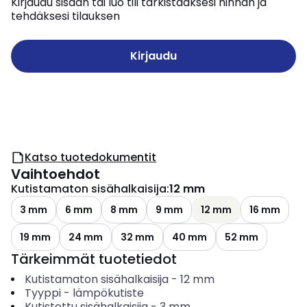
Kirjaudu sisään tai luo tili tarkistaaksesi hinnan ja
tehdäksesi tilauksen
Kirjaudu
Katso tuotedokumentit
Vaihtoehdot
Kutistamaton sisähalkaisija
:
12 mm
3 mm
6 mm
8 mm
9 mm
12 mm
16 mm
19 mm
24 mm
32 mm
40 mm
52 mm
Tärkeimmät tuotetiedot
Kutistamaton sisähalkaisija
-
12
mm
Tyyppi
-
lämpökutiste
Kutistettu sisähalkaisija
-
3
mm