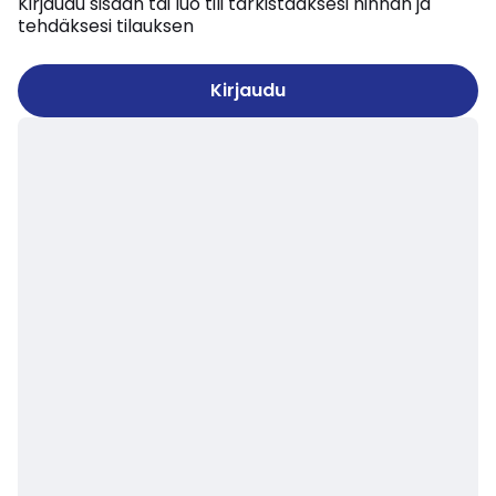
Kirjaudu sisään tai luo tili tarkistaaksesi hinnan ja
tehdäksesi tilauksen
Kirjaudu