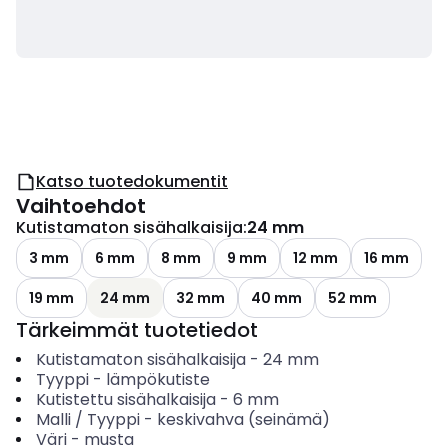
Katso tuotedokumentit
Vaihtoehdot
Kutistamaton sisähalkaisija
:
24 mm
3 mm
6 mm
8 mm
9 mm
12 mm
16 mm
19 mm
24 mm
32 mm
40 mm
52 mm
Tärkeimmät tuotetiedot
Kutistamaton sisähalkaisija
-
24
mm
Tyyppi
-
lämpökutiste
Kutistettu sisähalkaisija
-
6
mm
Malli / Tyyppi
-
keskivahva (seinämä)
Väri
-
musta