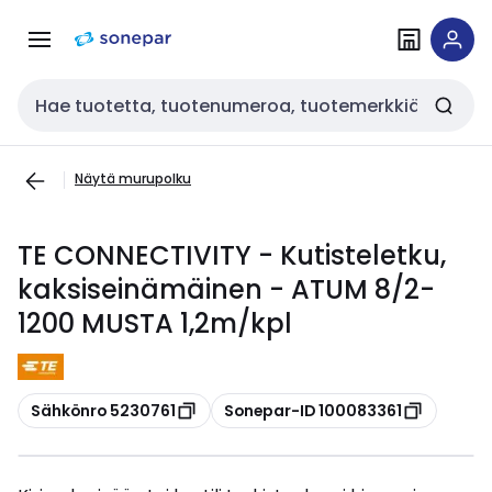
Siirry
Siirry
navigointiin
sisältöön
Haku
Näytä murupolku
TE CONNECTIVITY - Kutisteletku,
kaksiseinämäinen - ATUM 8/2-
1200 MUSTA 1,2m/kpl
Kopioi
Kopioi
Sähkönro 5230761
Sonepar-ID 100083361