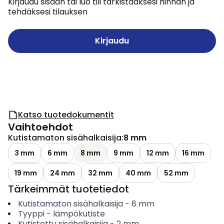
Kirjaudu sisään tai luo tili tarkistaaksesi hinnan ja
tehdäksesi tilauksen
Kirjaudu
Katso tuotedokumentit
Vaihtoehdot
Kutistamaton sisähalkaisija
:
8 mm
3 mm
6 mm
8 mm
9 mm
12 mm
16 mm
19 mm
24 mm
32 mm
40 mm
52 mm
Tärkeimmät tuotetiedot
Kutistamaton sisähalkaisija
-
8
mm
Tyyppi
-
lämpökutiste
Kutistettu sisähalkaisija
-
2
mm