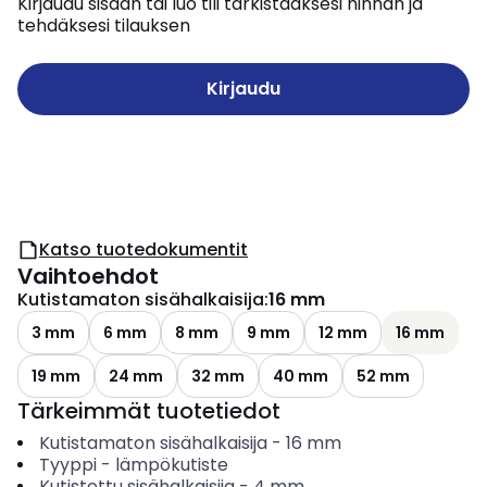
Kirjaudu sisään tai luo tili tarkistaaksesi hinnan ja
tehdäksesi tilauksen
Kirjaudu
Katso tuotedokumentit
Vaihtoehdot
Kutistamaton sisähalkaisija
:
16 mm
3 mm
6 mm
8 mm
9 mm
12 mm
16 mm
19 mm
24 mm
32 mm
40 mm
52 mm
Tärkeimmät tuotetiedot
Kutistamaton sisähalkaisija
-
16
mm
Tyyppi
-
lämpökutiste
Kutistettu sisähalkaisija
-
4
mm