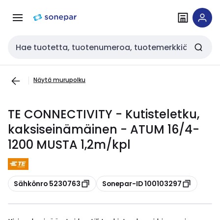
Siirry
Siirry
navigointiin
sisältöön
Haku
Näytä murupolku
TE CONNECTIVITY - Kutisteletku,
kaksiseinämäinen - ATUM 16/4-
1200 MUSTA 1,2m/kpl
Kopioi
Kopioi
Sähkönro 5230763
Sonepar-ID 100103297