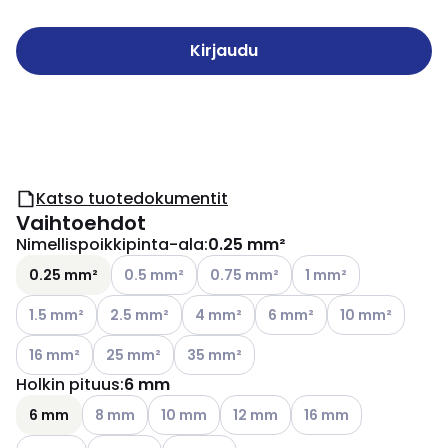
Kirjaudu
Katso tuotedokumentit
Vaihtoehdot
Nimellispoikkipinta-ala
:
0.25 mm²
Katso käytettävissä olevat vaihtoehdot
Katso käytettävissä olevat vaihtoe
Katso käytettävissä o
0.25 mm²
0.5 mm²
0.75 mm²
1 mm²
Katso käytettävissä olevat vaihtoehdot
Katso käytettävissä olevat vaihtoehdot
Katso käytettävissä olevat vaihtoehd
Katso käytettävissä olevat
Katso käytettävi
1.5 mm²
2.5 mm²
4 mm²
6 mm²
10 mm²
Katso käytettävissä olevat vaihtoehdot
Katso käytettävissä olevat vaihtoehdot
Katso käytettävissä olevat vaihtoehdo
16 mm²
25 mm²
35 mm²
Holkin pituus
:
6 mm
Katso käytettävissä olevat vaihtoehdot
Katso käytettävissä olevat vaihtoehdot
Katso käytettävissä olevat vaih
Katso käytettävissä o
6 mm
8 mm
10 mm
12 mm
16 mm
Katso käytettävissä olevat vaihtoehdot
Katso käytettävissä olevat vaihtoehdot
Katso käytettävissä olevat vaihtoehdot