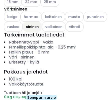
18 mm
22 mm
25 mm
Väri
:
sininen
Katso käytettävissä olevat vaihtoehdot
Katso käytettävissä olevat vaihtoehdot
Katso käytettävissä olevat vaihtoehdot
Katso käytettävissä oleva
Katso käytettäv
beige
harmaa
keltainen
musta
punainen
Katso käytettävissä olevat vaihtoehdot
Katso käytettävissä olevat vaihtoehdot
Katso käytettävissä oleva
ruskea
sininen
valkoinen
vihreä
Tärkeimmät tuotetiedot
Rakennetyyppi
-
vakio
Nimellispoikkipinta-ala
-
0.25
mm²
Holkin pituus
-
6
mm
Väri
-
sininen
Eristetty
-
kyllä
Pakkaus ja ehdot
100
kpl
Vakiokäyttötuote
Tuotteen hiilijalanjälki
0 Kg CO₂-eq
Soneparin arvio