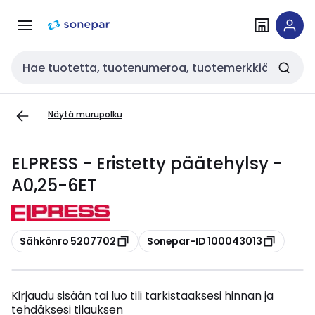
Siirry
Siirry
navigointiin
sisältöön
Haku
Näytä murupolku
ELPRESS - Eristetty päätehylsy -
A0,25-6ET
Kopioi
Kopioi
Sähkönro 5207702
Sonepar-ID 100043013
Kirjaudu sisään tai luo tili tarkistaaksesi hinnan ja
tehdäksesi tilauksen