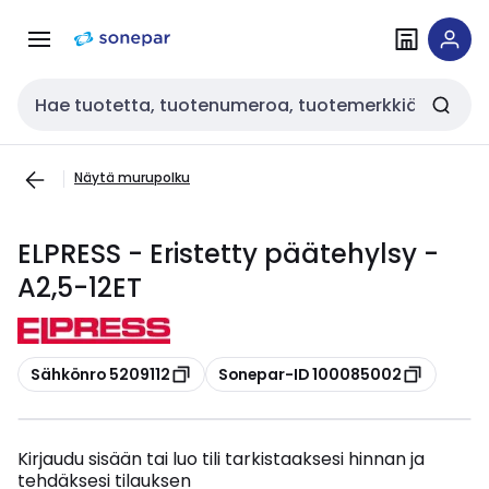
Siirry
Siirry
navigointiin
sisältöön
Haku
Näytä murupolku
ELPRESS - Eristetty päätehylsy -
A2,5-12ET
Kopioi
Kopioi
Sähkönro 5209112
Sonepar-ID 100085002
Kirjaudu sisään tai luo tili tarkistaaksesi hinnan ja
tehdäksesi tilauksen