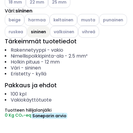
18 mm
22 mm
25 mm
Väri
:
sininen
Katso käytettävissä olevat vaihtoehdot
Katso käytettävissä olevat vaihtoehdot
Katso käytettävissä olevat vaihtoehdot
Katso käytettävissä oleva
Katso käytettäv
beige
harmaa
keltainen
musta
punainen
Katso käytettävissä olevat vaihtoehdot
Katso käytettävissä olevat vaihtoehdot
Katso käytettävissä oleva
ruskea
sininen
valkoinen
vihreä
Tärkeimmät tuotetiedot
Rakennetyyppi
-
vakio
Nimellispoikkipinta-ala
-
2.5
mm²
Holkin pituus
-
12
mm
Väri
-
sininen
Eristetty
-
kyllä
Pakkaus ja ehdot
100
kpl
Vakiokäyttötuote
Tuotteen hiilijalanjälki
0 Kg CO₂-eq
Soneparin arvio