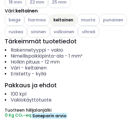
18 mm
22 mm
25 mm
Väri
:
keltainen
Katso käytettävissä olevat vaihtoehdot
Katso käytettävissä olevat vaihtoehdot
Katso käytettävissä oleva
Katso käytettäv
beige
harmaa
keltainen
musta
punainen
Katso käytettävissä olevat vaihtoehdot
Katso käytettävissä olevat vaihtoehdot
Katso käytettävissä olevat vaihtoehdot
Katso käytettävissä oleva
ruskea
sininen
valkoinen
vihreä
Tärkeimmät tuotetiedot
Rakennetyyppi
-
vakio
Nimellispoikkipinta-ala
-
1
mm²
Holkin pituus
-
12
mm
Väri
-
keltainen
Eristetty
-
kyllä
Pakkaus ja ehdot
100
kpl
Vakiokäyttötuote
Tuotteen hiilijalanjälki
0 Kg CO₂-eq
Soneparin arvio