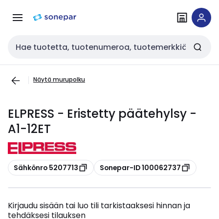
Siirry
Siirry
navigointiin
sisältöön
Haku
Näytä murupolku
ELPRESS - Eristetty päätehylsy -
A1-12ET
Kopioi
Kopioi
Sähkönro 5207713
Sonepar-ID 100062737
Kirjaudu sisään tai luo tili tarkistaaksesi hinnan ja
tehdäksesi tilauksen