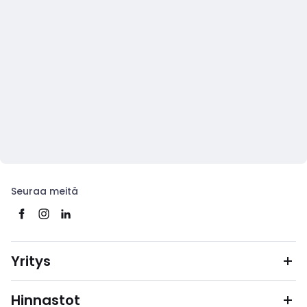
Seuraa meitä
Yritys
Hinnastot