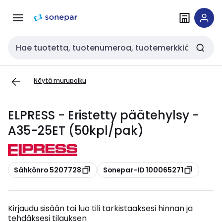
Siirry
Siirry
navigointiin
sisältöön
Haku
Näytä murupolku
ELPRESS - Eristetty päätehylsy -
A35-25ET (50kpl/pak)
Kopioi
Kopioi
Sähkönro 5207728
Sonepar-ID 100065271
Kirjaudu sisään tai luo tili tarkistaaksesi hinnan ja
tehdäksesi tilauksen