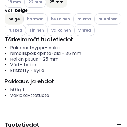
18 mm
22 mm
25 mm
Väri
:
beige
Katso käytettävissä olevat vaihtoehdot
Katso käytettävissä olevat vaihtoehdot
Katso käytettävissä oleva
Katso käytettäv
beige
harmaa
keltainen
musta
punainen
Katso käytettävissä olevat vaihtoehdot
Katso käytettävissä olevat vaihtoehdot
Katso käytettävissä olevat vaihtoehdot
Katso käytettävissä oleva
ruskea
sininen
valkoinen
vihreä
Tärkeimmät tuotetiedot
Rakennetyyppi
-
vakio
Nimellispoikkipinta-ala
-
35
mm²
Holkin pituus
-
25
mm
Väri
-
beige
Eristetty
-
kyllä
Pakkaus ja ehdot
50
kpl
Vakiokäyttötuote
Tuotetiedot