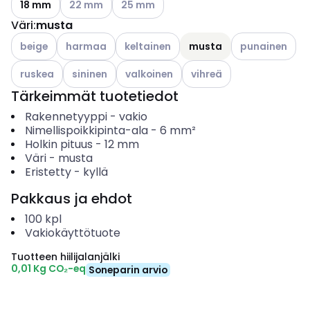
18 mm
22 mm
25 mm
Väri
:
musta
Katso käytettävissä olevat vaihtoehdot
Katso käytettävissä olevat vaihtoehdot
Katso käytettävissä olevat vaihtoehdot
Katso käytettäv
beige
harmaa
keltainen
musta
punainen
Katso käytettävissä olevat vaihtoehdot
Katso käytettävissä olevat vaihtoehdot
Katso käytettävissä olevat vaihtoehdot
Katso käytettävissä oleva
ruskea
sininen
valkoinen
vihreä
Tärkeimmät tuotetiedot
Rakennetyyppi
-
vakio
Nimellispoikkipinta-ala
-
6
mm²
Holkin pituus
-
12
mm
Väri
-
musta
Eristetty
-
kyllä
Pakkaus ja ehdot
100
kpl
Vakiokäyttötuote
Tuotteen hiilijalanjälki
0,01 Kg CO₂-eq
Soneparin arvio