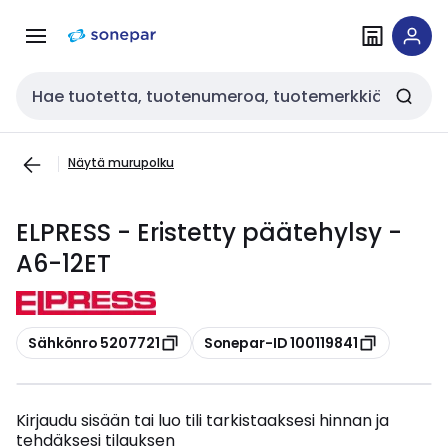
Siirry
Siirry
navigointiin
sisältöön
Haku
Näytä murupolku
ELPRESS - Eristetty päätehylsy -
A6-12ET
Kopioi
Kopioi
Sähkönro 5207721
Sonepar-ID 100119841
Kirjaudu sisään tai luo tili tarkistaaksesi hinnan ja
tehdäksesi tilauksen