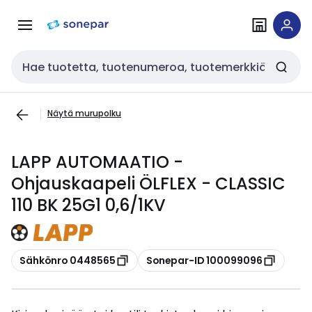
Siirry
Siirry
navigointiin
sisältöön
Haku
Näytä murupolku
LAPP AUTOMAATIO -
Ohjauskaapeli ÖLFLEX - CLASSIC
110 BK 25G1 0,6/1KV
Kopioi
Kopioi
Sähkönro 0448565
Sonepar-ID 100099096