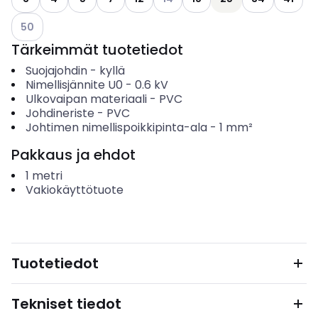
Katso käytettävissä olevat vaihtoehdot
50
Tärkeimmät tuotetiedot
Suojajohdin
-
kyllä
Nimellisjännite U0
-
0.6
kV
Ulkovaipan materiaali
-
PVC
Johdineriste
-
PVC
Johtimen nimellispoikkipinta-ala
-
1
mm²
Pakkaus ja ehdot
1
metri
Vakiokäyttötuote
Tuotetiedot
Tekniset tiedot