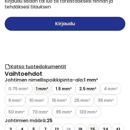
Kirjaudu sisään tai luo tili tarkistaaksesi hinnan ja
tehdäksesi tilauksen
Kirjaudu
Katso tuotedokumentit
Vaihtoehdot
Johtimen nimellispoikkipinta-ala
:
1 mm²
Katso käytettävissä olevat vaihtoehdot
Katso käytettä
0.75 mm²
1 mm²
1.5 mm²
2.5 mm²
4 mm²
Katso käytettävissä olevat vaihtoehdot
Katso käytettävissä olevat vaihtoehdot
Katso käytettävissä olevat vaihtoehdot
Katso käytettävissä olevat v
Katso käytettävis
6 mm²
10 mm²
16 mm²
25 mm²
35 mm²
Katso käytettävissä olevat vaihtoehdot
Katso käytettävissä olevat vaihtoehdot
Katso käytettävissä olevat vaihtoehdo
Katso käytettävissä oleva
50 mm²
70 mm²
95 mm²
120 mm²
Johtimien määrä
:
25
Katso käytettävissä olevat vaiht
3
4
5
7
12
14
18
25
34
41