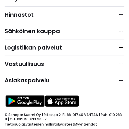
Hinnastot
Sähköinen kauppa
Logistiikan palvelut
Vastuullisuus
Asiakaspalvelu
© Sonepar Suomi Oy | Ritakuja 2, PL 88, 01740 VANTAA | Puh. 010 283
11 | Y-tunnus: 0213785-2
Tietosuoja
Evästeiden hallinta
Evästeet
Myyntiehdot