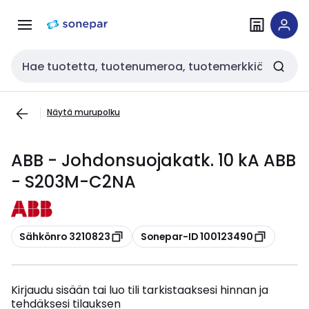
Siirry
Siirry
navigointiin
sisältöön
Haku
Näytä murupolku
ABB - Johdonsuojakatk. 10 kA ABB
- S203M-C2NA
Kopioi
Kopioi
Sähkönro 3210823
Sonepar-ID 100123490
Kirjaudu sisään tai luo tili tarkistaaksesi hinnan ja
tehdäksesi tilauksen