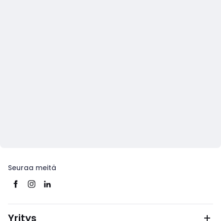
Seuraa meitä
Yritys