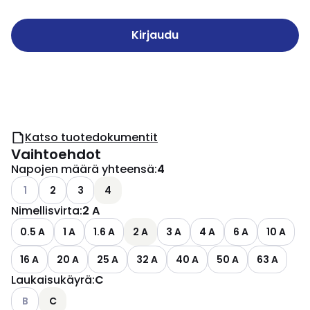
Kirjaudu
Katso tuotedokumentit
Vaihtoehdot
Napojen määrä yhteensä
:
4
Katso käytettävissä olevat vaihtoehdot
1
2
3
4
Nimellisvirta
:
2 A
0.5 A
1 A
1.6 A
2 A
3 A
4 A
6 A
10 A
16 A
20 A
25 A
32 A
40 A
50 A
63 A
Laukaisukäyrä
:
C
Katso käytettävissä olevat vaihtoehdot
B
C