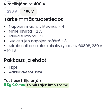
Nimellisjännite
:
400 V
Katso käytettävissä olevat vaihtoehdot
230 V
400 V
Tärkeimmät tuotetiedot
Napojen määrä yhteensä
-
4
Nimellisvirta
-
2
A
Laukaisukäyrä
-
C
Suojattujen napojen määrä
-
3
Mitoitusoikosulkulaukaisukyky Icn EN 60898, 230 V
-
10
kA
Pakkaus ja ehdot
1
kpl
Vakiokäyttötuote
Tuotteen hiilijalanjälki
6 Kg CO₂-eq
Toimittajan ilmoittama