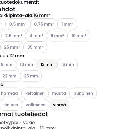
tuotedokumentit
ehdot
oikkipinta-ala
:
16 mm²
ettävissä olevat vaihtoehdot
Katso käytettävissä olevat vaihtoehdot
Katso käytettävissä olevat vaihtoehdot
Katso käytettävissä olevat vaihtoe
²
0.5 mm²
0.75 mm²
1 mm²
ettävissä olevat vaihtoehdot
Katso käytettävissä olevat vaihtoehdot
Katso käytettävissä olevat vaihtoehdot
Katso käytettävissä olevat vaihtoehdot
Katso käytettävissä olevat va
2.5 mm²
4 mm²
6 mm²
10 mm²
Katso käytettävissä olevat vaihtoehdot
Katso käytettävissä olevat vaihtoehdot
25 mm²
35 mm²
tuus
:
12 mm
ettävissä olevat vaihtoehdot
atso käytettävissä olevat vaihtoehdot
Katso käytettävissä olevat vaihtoehdot
Katso käytettävissä olevat vaihtoe
8 mm
10 mm
12 mm
16 mm
Katso käytettävissä olevat vaihtoehdot
Katso käytettävissä olevat vaihtoehdot
22 mm
25 mm
eä
ettävissä olevat vaihtoehdot
atso käytettävissä olevat vaihtoehdot
Katso käytettävissä olevat vaihtoehdot
Katso käytettävissä olevat vaihtoehdot
Katso käytettävissä olevat v
harmaa
keltainen
musta
punainen
ettävissä olevat vaihtoehdot
Katso käytettävissä olevat vaihtoehdot
Katso käytettävissä olevat vaihtoehdot
sininen
valkoinen
vihreä
mmät tuotetiedot
etyyppi
-
vakio
spoikkipinta-ala
-
16
mm²