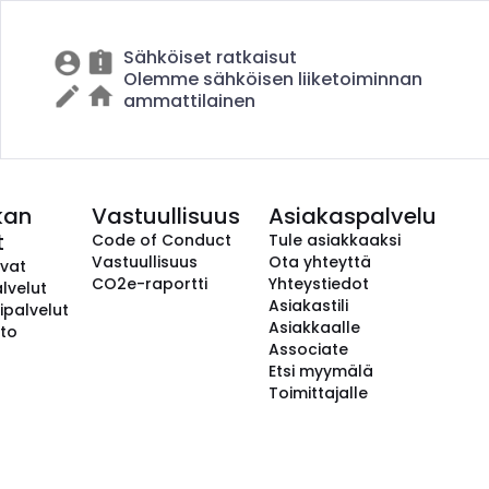
Sähköiset ratkaisut
Olemme sähköisen liiketoiminnan
ammattilainen
kan
Vastuullisuus
Asiakaspalvelu
t
Code of Conduct
Tule asiakkaaksi
Vastuullisuus
Ota yhteyttä
avat
CO2e-raportti
Yhteystiedot
lvelut
Asiakastili
ipalvelut
Asiakkaalle
to
Associate
Etsi myymälä
Toimittajalle