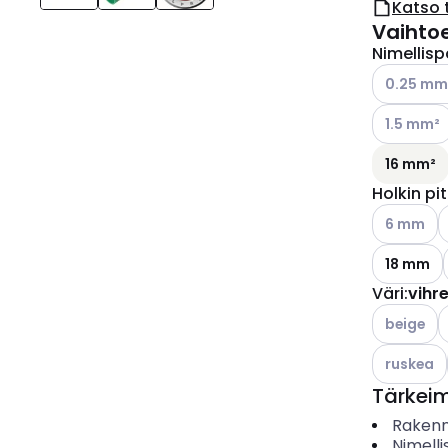
Katso 
Vaihto
Nimellisp
Katso käyt
0.25 mm
Katso käyt
1.5 mm²
16 mm²
Holkin pi
Katso käyt
K
6 mm
18 mm
Väri
:
vihr
Katso käyt
K
beige
Katso käyt
ruskea
Tärkei
Rakenn
Nimelli