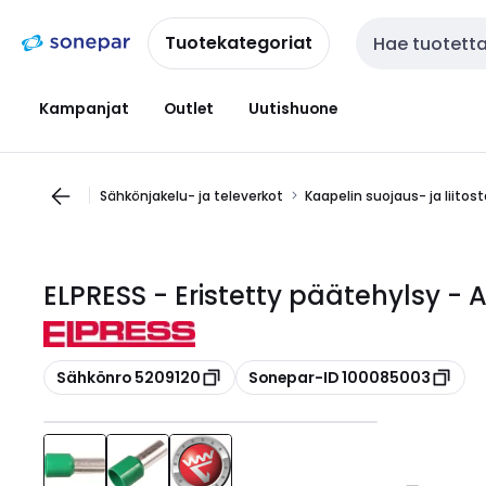
Siirry
Siirry
navigointiin
sisältöön
Tuotekategoriat
Haku
Kampanjat
Outlet
Uutishuone
Sähkönjakelu- ja televerkot
Kaapelin suojaus- ja liitos
ELPRESS - Eristetty päätehylsy - 
Kopioi
Kopioi
Sähkönro 5209120
Sonepar-ID 100085003