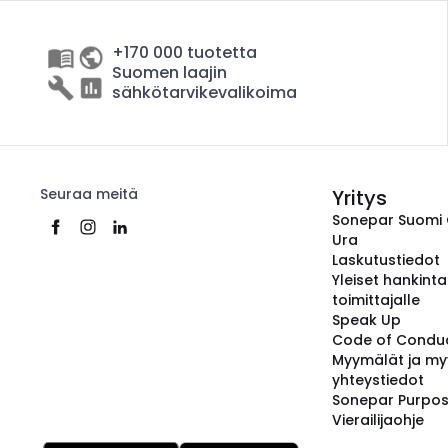
+170 000 tuotetta
Suomen laajin
sähkötarvikevalikoima
Seuraa meitä
Yritys
Sonepar Suomi
Ura
Laskutustiedot
Yleiset hankint
toimittajalle
Speak Up
Code of Condu
Myymälät ja my
yhteystiedot
Sonepar Purpo
Vierailijaohje