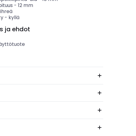
pituus
-
12
mm
vihreä
ty
-
kyllä
s ja ehdot
äyttötuote