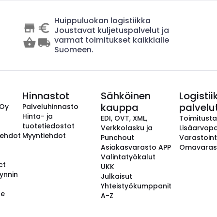
Huippuluokan logistiikka
Joustavat kuljetuspalvelut ja
varmat toimitukset kaikkialle
Suomeen.
Hinnastot
Sähköinen
Logistii
kauppa
palvelu
 Oy
Palveluhinnasto
Hinta- ja
EDI, OVT, XML,
Toimitust
tuotetiedostot
Verkkolasku ja
Lisäarvopa
aehdot
Myyntiehdot
Punchout
Varastoint
Asiakasvarasto APP
Omavaras
Valintatyökalut
ct
UKK
ynnin
Julkaisut
Yhteistyökumppanit
se
A-Z