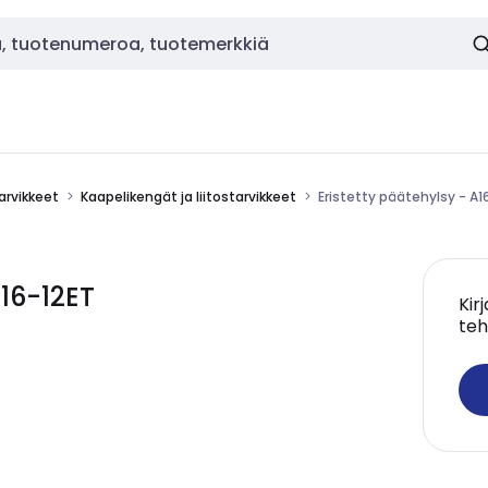
tarvikkeet
Kaapelikengät ja liitostarvikkeet
Eristetty päätehylsy - A1
A16-12ET
Kir
teh