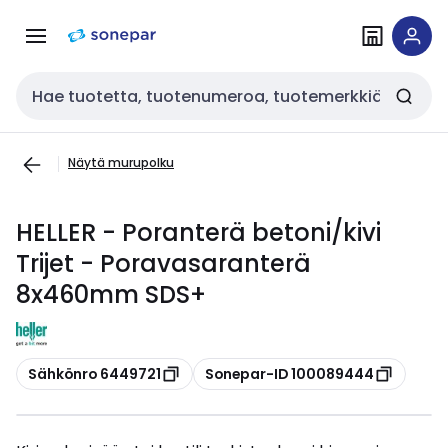
Siirry
Siirry
navigointiin
sisältöön
Haku
Näytä murupolku
HELLER - Poranterä betoni/kivi
Trijet - Poravasaranterä
8x460mm SDS+
Kopioi
Kopioi
Sähkönro 6449721
Sonepar-ID 100089444