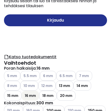
Kirjaudu sisään tai luo tili tarkistaaksesi hinnan ja
tehdäksesi tilauksen
Kirjaudu
Katso tuotedokumentit
Vaihtoehdot
Poran halkaisija
:
16 mm
Katso käytettävissä olevat vaihtoehdot
Katso käytettävissä olevat vaihtoehdot
Katso käytettävissä olevat vaihtoehdot
Katso käytettävissä olevat vai
Katso käytettävissä
5 mm
5.5 mm
6 mm
6.5 mm
7 mm
Katso käytettävissä olevat vaihtoehdot
Katso käytettävissä olevat vaihtoehdot
Katso käytettävissä olevat vaihtoehdot
8 mm
10 mm
12 mm
13 mm
14 mm
15 mm
16 mm
18 mm
20 mm
Kokonaispituus
:
300 mm
Katso käytettävissä olevat vaihtoehdot
Katso käytettävissä olevat vaihtoehdot
Katso käytettävissä oleva
110 mm
160 mm
200 mm
210 mm
250 mm