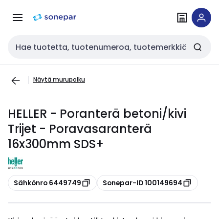
Siirry
Siirry
navigointiin
sisältöön
Haku
Näytä murupolku
HELLER - Poranterä betoni/kivi
Trijet - Poravasaranterä
16x300mm SDS+
Kopioi
Kopioi
Sähkönro 6449749
Sonepar-ID 100149694