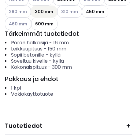
Katso käytettävissä olevat vaihtoehdot
Katso käytettävissä olevat vaihtoehd
260 mm
300 mm
310 mm
450 mm
Katso käytettävissä olevat vaihtoehdot
460 mm
600 mm
Tärkeimmät tuotetiedot
Poran halkaisija
-
16
mm
Leikkuupituus
-
150
mm
Sopii betonille
-
kyllä
Soveltuu kivelle
-
kyllä
Kokonaispituus
-
300
mm
Pakkaus ja ehdot
1
kpl
Vakiokäyttötuote
Tuotetiedot