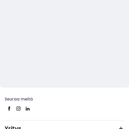
Seuraa meitä
Yritys