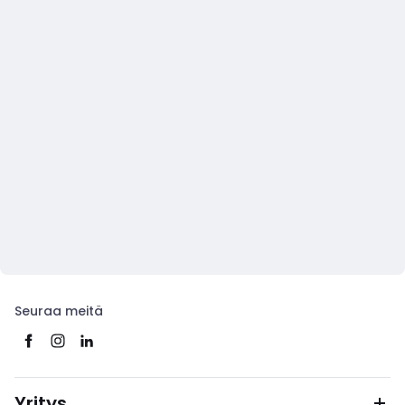
Seuraa meitä
Yritys