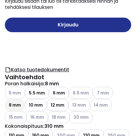
Kirjaudu sisään tai luo tili tarkistaaksesi hinnan ja
tehdäksesi tilauksen
Kirjaudu
Katso tuotedokumentit
Vaihtoehdot
Poran halkaisija
:
8 mm
Katso käytettävissä olevat vaihtoehdot
Katso käytettävissä olevat vai
Katso käytettävissä
5 mm
5.5 mm
6 mm
6.5 mm
7 mm
Katso käytettävissä olevat vai
Katso käytettävissä o
8 mm
10 mm
12 mm
13 mm
14 mm
Katso käytettävissä olevat vaihtoehdot
Katso käytettävissä olevat vaihtoehdot
Katso käytettävissä olevat vaihtoehdot
Katso käytettävissä olevat vai
15 mm
16 mm
18 mm
20 mm
Kokonaispituus
:
310 mm
Katso käytettävissä olevat vaihtoehdo
Katso käytettä
110 mm
160 mm
200 mm
210 mm
250 mm