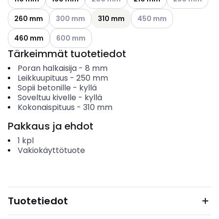
Katso käytettävissä olevat vaihtoehdot
Katso käytettävissä olev
260 mm
300 mm
310 mm
450 mm
Katso käytettävissä olevat vaihtoehdot
460 mm
600 mm
Tärkeimmät tuotetiedot
Poran halkaisija
-
8
mm
Leikkuupituus
-
250
mm
Sopii betonille
-
kyllä
Soveltuu kivelle
-
kyllä
Kokonaispituus
-
310
mm
Pakkaus ja ehdot
1
kpl
Vakiokäyttötuote
Tuotetiedot