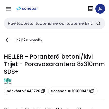
Siirry
Siirry
navigointiin
sisältöön
Haku
Näytä murupolku
HELLER - Poranterä betoni/kivi
Trijet - Poravasaranterä 8x310mm
SDS+
Kopioi
Kopioi
Sähkönro 6449720
Sonepar-ID 100109431