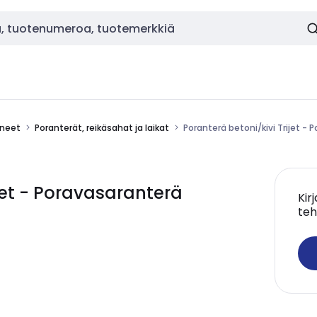
ineet
Poranterät, reikäsahat ja laikat
Poranterä betoni/kivi Trijet 
ijet - Poravasaranterä
Kir
teh