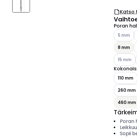
Katso 
Vaihto
Poran hal
Katso käyt
K
5 mm
8 mm
Katso käyt
15 mm
Kokonais
110 mm
260 mm
460 mm
Tärkei
Poran h
Leikkuu
Sopii b