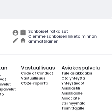
Sähköiset ratkaisut
Olemme sähköisen liiketoiminnan
ammattilainen
kan
Vastuullisuus
Asiakaspalvelu
t
Code of Conduct
Tule asiakkaaksi
Vastuullisuus
Ota yhteyttä
avat
CO2e-raportti
Yhteystiedot
lvelut
Asiakastili
ipalvelut
Asiakkaalle
to
Associate
Etsi myymälä
Toimittajalle