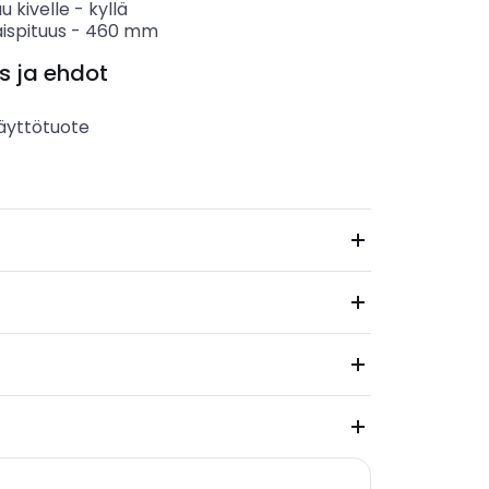
u kivelle
-
kyllä
ispituus
-
460
mm
s ja ehdot
äyttötuote