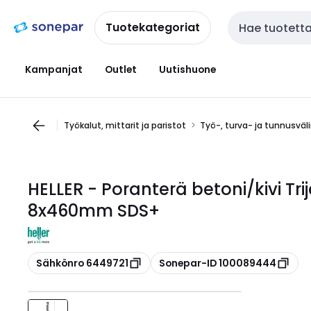
Siirry
Siirry
navigointiin
sisältöön
Tuotekategoriat
Haku
Kampanjat
Outlet
Uutishuone
Työkalut, mittarit ja paristot
Työ-, turva- ja tunnusväl
HELLER - Poranterä betoni/kivi Tr
8x460mm SDS+
Kopioi
Kopioi
Sähkönro 6449721
Sonepar-ID 100089444