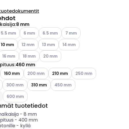
tuotedokumentit
ehdot
kaisija
:
8 mm
ettävissä olevat vaihtoehdot
atso käytettävissä olevat vaihtoehdot
Katso käytettävissä olevat vaihtoehdot
Katso käytettävissä olevat vaihtoehdot
Katso käytettävissä olevat vaiht
5.5 mm
6 mm
6.5 mm
7 mm
Katso käytettävissä olevat vaihtoehdot
Katso käytettävissä olevat vaihtoehdot
Katso käytettävissä olevat vaihto
10 mm
12 mm
13 mm
14 mm
ettävissä olevat vaihtoehdot
Katso käytettävissä olevat vaihtoehdot
Katso käytettävissä olevat vaihtoehdot
Katso käytettävissä olevat vaihtoehdot
16 mm
18 mm
20 mm
pituus
:
460 mm
Katso käytettävissä olevat vaihtoehdot
Katso käytettävissä olevat 
160 mm
200 mm
210 mm
250 mm
Katso käytettävissä olevat vaihtoehdot
Katso käytettävissä olevat vaihtoehdo
300 mm
310 mm
450 mm
Katso käytettävissä olevat vaihtoehdot
600 mm
mmät tuotetiedot
alkaisija
-
8
mm
pituus
-
400
mm
etonille
-
kyllä