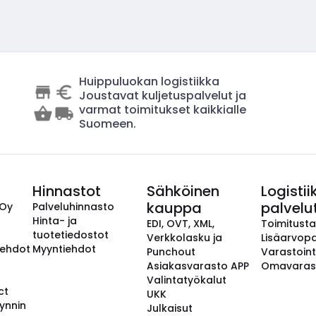
Huippuluokan logistiikka
Joustavat kuljetuspalvelut ja
varmat toimitukset kaikkialle
Suomeen.
Hinnastot
Sähköinen
Logistii
kauppa
palvelu
 Oy
Palveluhinnasto
Hinta- ja
EDI, OVT, XML,
Toimitust
tuotetiedostot
Verkkolasku ja
Lisäarvopa
aehdot
Myyntiehdot
Punchout
Varastoint
Asiakasvarasto APP
Omavaras
Valintatyökalut
ct
UKK
ynnin
Julkaisut