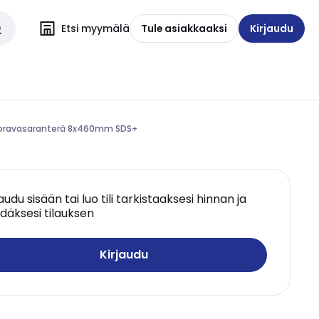
Etsi myymälä
Tule asiakkaaksi
Kirjaudu
- Poravasaranterä 8x460mm SDS+
jaudu sisään tai luo tili tarkistaaksesi hinnan ja
däksesi tilauksen
Kirjaudu