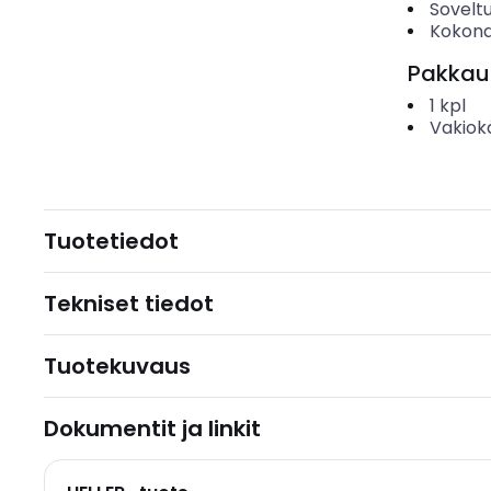
Soveltu
Kokona
Pakkau
1
kpl
Vakiok
Tuotetiedot
Tekniset tiedot
Tuotekuvaus
Dokumentit ja linkit