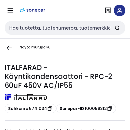
Siirry
Siirry
navigointiin
sisältöön
Haku
Näytä murupolku
ITALFARAD -
Käyntikondensaattori - RPC-2
60uF 450V AC/IP55
Kopioi
Kopioi
Sähkönro 5741034
Sonepar-ID 100056312