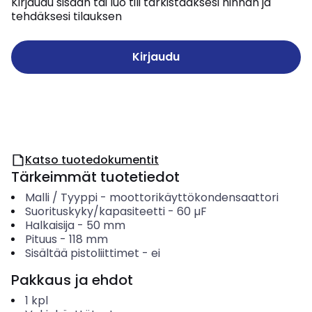
Kirjaudu sisään tai luo tili tarkistaaksesi hinnan ja
tehdäksesi tilauksen
Kirjaudu
Katso tuotedokumentit
Tärkeimmät tuotetiedot
Malli / Tyyppi
-
moottorikäyttökondensaattori
Suorituskyky/kapasiteetti
-
60
µF
Halkaisija
-
50
mm
Pituus
-
118
mm
Sisältää pistoliittimet
-
ei
Pakkaus ja ehdot
1
kpl