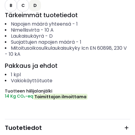
B
C
D
Tärkeimmät tuotetiedot
Napojen määrä yhteensä
-
1
Nimellisvirta
-
10
A
Laukaisukäyrä
-
D
Suojattujen napojen määrä
-
1
Mitoitusoikosulkulaukaisukyky Icn EN 60898, 230 V
-
10
kA
Pakkaus ja ehdot
1
kpl
Vakiokäyttötuote
Tuotteen hiilijalanjälki
14 Kg CO₂-eq
Toimittajan ilmoittama
Tuotetiedot