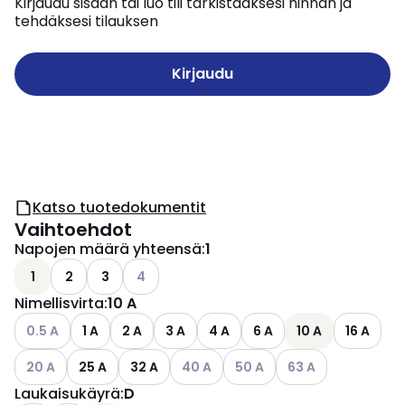
Kirjaudu sisään tai luo tili tarkistaaksesi hinnan ja
tehdäksesi tilauksen
Kirjaudu
Katso tuotedokumentit
Vaihtoehdot
Napojen määrä yhteensä
:
1
Katso käytettävissä olevat vaihtoehdot
1
2
3
4
Nimellisvirta
:
10 A
Katso käytettävissä olevat vaihtoehdot
0.5 A
1 A
2 A
3 A
4 A
6 A
10 A
16 A
Katso käytettävissä olevat vaihtoehdot
Katso käytettävissä olevat vaihtoeh
Katso käytettävissä olevat 
Katso käytettävissä
20 A
25 A
32 A
40 A
50 A
63 A
Laukaisukäyrä
:
D