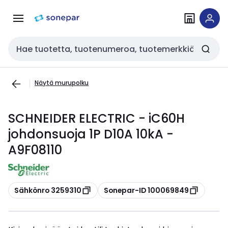
Siirry
Siirry
navigointiin
sisältöön
Haku
Näytä murupolku
SCHNEIDER ELECTRIC - iC60H
johdonsuoja 1P D10A 10kA -
A9F08110
Kopioi
Kopioi
Sähkönro 3259310
Sonepar-ID 100069849