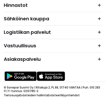
Hinnastot
Sähköinen kauppa
Logistiikan palvelut
Vastuullisuus
Asiakaspalvelu
© Sonepar Suomi Oy | Ritakuja 2, PL 88, 01740 VANTAA | Puh. 010 283
11 | Y-tunnus: 0213785-2
Tietosuoja
Evästeiden hallinta
Evästeet
Myyntiehdot