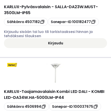
KARLUX
-
Pylväsvalaisin - SALLA-DA23W.MUST-
3500LM-IP65
Kopioi
Kopioi
Sähkönro
4507182
Sonepar-ID
100182477
Kirjaudu sisään tai luo tili tarkistaaksesi hinnan ja
tehdäksesi tilauksen
Kirjaudu
KARLUX
-
Taajamavalaisin Kombi LED DALI - KOMBI
LED-DA34W.HA-5000LM-IP44
Kopioi
Kopioi
Sähkönro
4506994
Sonepar-ID
100037675