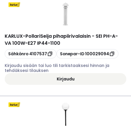
KARLUX
-
PollariSeija pihapiirivalaisin - SEI PH-A-
VA 100W-E27 IP44-1100
Kopioi
Kopioi
Sähkönro
4107537
Sonepar-ID
100029094
Kirjaudu sisään tai luo tili tarkistaaksesi hinnan ja
tehdäksesi tilauksen
Kirjaudu