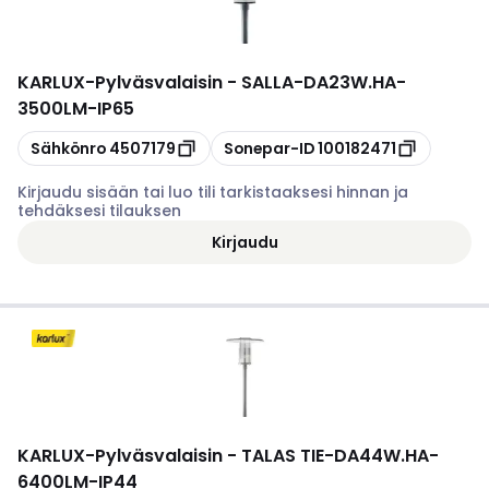
KARLUX
-
Pylväsvalaisin - SALLA-DA23W.HA-
3500LM-IP65
Kopioi
Kopioi
Sähkönro
4507179
Sonepar-ID
100182471
Kirjaudu sisään tai luo tili tarkistaaksesi hinnan ja
tehdäksesi tilauksen
Kirjaudu
KARLUX
-
Pylväsvalaisin - TALAS TIE-DA44W.HA-
6400LM-IP44