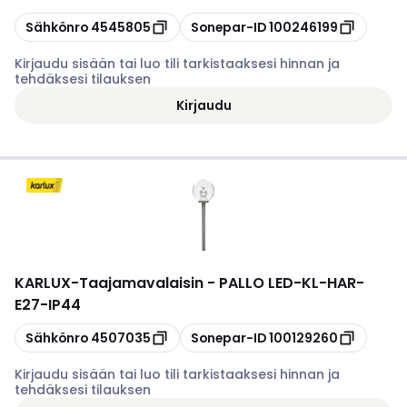
Kopioi
Kopioi
Sähkönro
4545805
Sonepar-ID
100246199
Kirjaudu sisään tai luo tili tarkistaaksesi hinnan ja
tehdäksesi tilauksen
Kirjaudu
KARLUX
-
Taajamavalaisin - PALLO LED-KL-HAR-
E27-IP44
Kopioi
Kopioi
Sähkönro
4507035
Sonepar-ID
100129260
Kirjaudu sisään tai luo tili tarkistaaksesi hinnan ja
tehdäksesi tilauksen