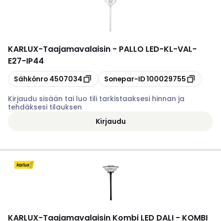
KARLUX
-
Taajamavalaisin - PALLO LED-KL-VAL-
E27-IP44
Kopioi
Kopioi
Sähkönro
4507034
Sonepar-ID
100029755
Kirjaudu sisään tai luo tili tarkistaaksesi hinnan ja
tehdäksesi tilauksen
Kirjaudu
KARLUX
-
Taajamavalaisin Kombi LED DALI - KOMBI