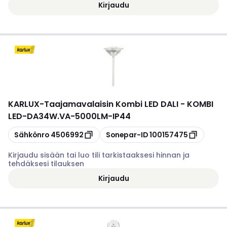
Kirjaudu
KARLUX
-
Taajamavalaisin Kombi LED DALI - KOMBI
LED-DA34W.VA-5000LM-IP44
Kopioi
Kopioi
Sähkönro
4506992
Sonepar-ID
100157475
Kirjaudu sisään tai luo tili tarkistaaksesi hinnan ja
tehdäksesi tilauksen
Kirjaudu