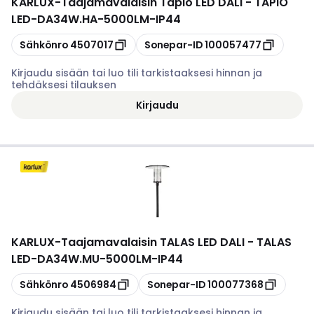
KARLUX
-
Taajamavalaisin Tapio LED DALI - TAPIO
LED-DA34W.HA-5000LM-IP44
Kopioi
Kopioi
Sähkönro
4507017
Sonepar-ID
100057477
Kirjaudu sisään tai luo tili tarkistaaksesi hinnan ja
tehdäksesi tilauksen
Kirjaudu
KARLUX
-
Taajamavalaisin TALAS LED DALI - TALAS
LED-DA34W.MU-5000LM-IP44
Kopioi
Kopioi
Sähkönro
4506984
Sonepar-ID
100077368
Kirjaudu sisään tai luo tili tarkistaaksesi hinnan ja