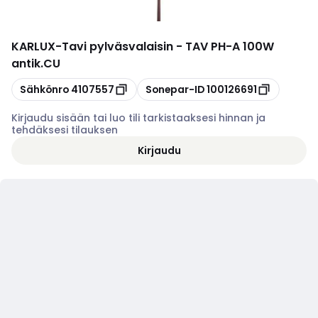
KARLUX
-
Tavi pylväsvalaisin - TAV PH-A 100W
antik.CU
Kopioi
Kopioi
Sähkönro
4107557
Sonepar-ID
100126691
Kirjaudu sisään tai luo tili tarkistaaksesi hinnan ja
tehdäksesi tilauksen
Kirjaudu