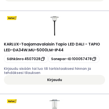
KARLUX
-
Taajamavalaisin Tapio LED DALI - TAPIO
LED-DA34W.MU-5000LM-IP44
Kopioi
Kopioi
Sähkönro
4507028
Sonepar-ID
100057478
Kirjaudu sisään tai luo tili tarkistaaksesi hinnan ja
tehdäksesi tilauksen
Kirjaudu