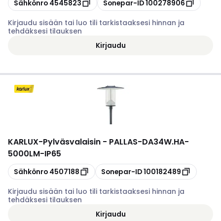
Kopioi
Kopioi
Sähkönro
4545823
Sonepar-ID
100278906
Kirjaudu sisään tai luo tili tarkistaaksesi hinnan ja
tehdäksesi tilauksen
Kirjaudu
KARLUX
-
Pylväsvalaisin - PALLAS-DA34W.HA-
5000LM-IP65
Kopioi
Kopioi
Sähkönro
4507188
Sonepar-ID
100182489
Kirjaudu sisään tai luo tili tarkistaaksesi hinnan ja
tehdäksesi tilauksen
Kirjaudu