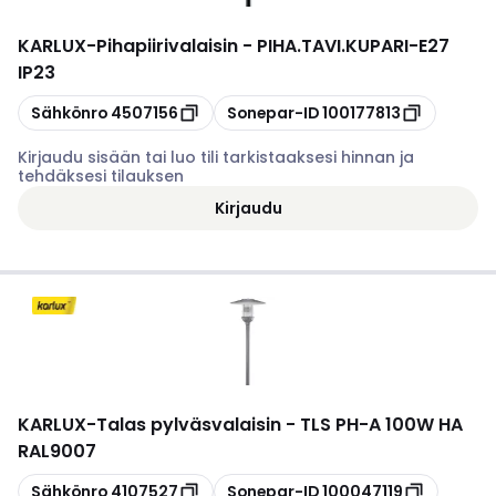
KARLUX
-
Pihapiirivalaisin - PIHA.TAVI.KUPARI-E27
IP23
Kopioi
Kopioi
Sähkönro
4507156
Sonepar-ID
100177813
Kirjaudu sisään tai luo tili tarkistaaksesi hinnan ja
tehdäksesi tilauksen
Kirjaudu
KARLUX
-
Talas pylväsvalaisin - TLS PH-A 100W HA
RAL9007
Kopioi
Kopioi
Sähkönro
4107527
Sonepar-ID
100047119