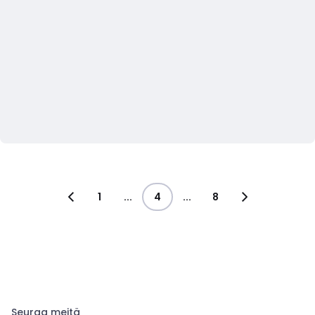
1
...
4
...
8
Seuraa meitä