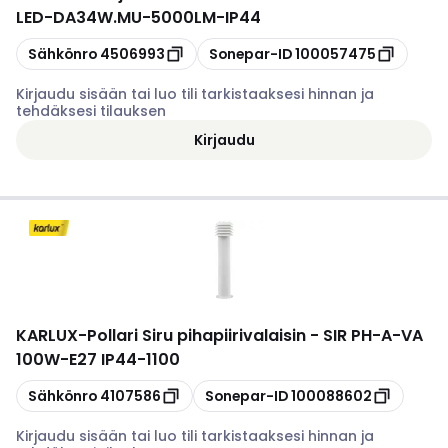
LED-DA34W.MU-5000LM-IP44
Kopioi
Kopioi
Sähkönro
4506993
Sonepar-ID
100057475
Kirjaudu sisään tai luo tili tarkistaaksesi hinnan ja
tehdäksesi tilauksen
Kirjaudu
KARLUX
-
Pollari Siru pihapiirivalaisin - SIR PH-A-VA
100W-E27 IP44-1100
Kopioi
Kopioi
Sähkönro
4107586
Sonepar-ID
100088602
Kirjaudu sisään tai luo tili tarkistaaksesi hinnan ja