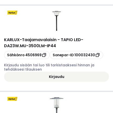
KARLUX
-
Taajamavalaisin - TAPIO LED-
DA23W.MU-3500LM-IP44
Kopioi
Kopioi
Sähkönro
4506969
Sonepar-ID
100032430
Kirjaudu sisään tai luo tili tarkistaaksesi hinnan ja
tehdäksesi tilauksen
Kirjaudu