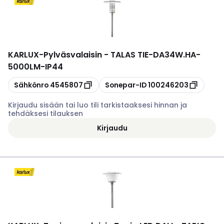
KARLUX
-
Pylväsvalaisin - TALAS TIE-DA34W.HA-
5000LM-IP44
Kopioi
Kopioi
Sähkönro
4545807
Sonepar-ID
100246203
Kirjaudu sisään tai luo tili tarkistaaksesi hinnan ja
tehdäksesi tilauksen
Kirjaudu