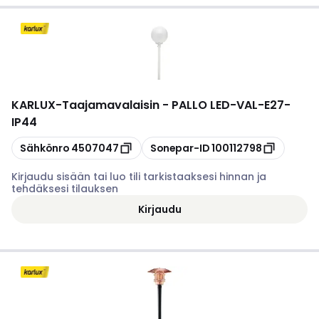
KARLUX
-
Taajamavalaisin - PALLO LED-VAL-E27-
IP44
Kopioi
Kopioi
Sähkönro
4507047
Sonepar-ID
100112798
Kirjaudu sisään tai luo tili tarkistaaksesi hinnan ja
tehdäksesi tilauksen
Kirjaudu