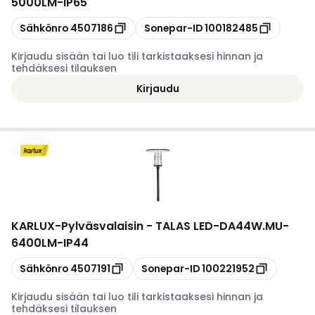
5000LM-IP65
Kopioi
Kopioi
Sähkönro
4507186
Sonepar-ID
100182485
Kirjaudu sisään tai luo tili tarkistaaksesi hinnan ja
tehdäksesi tilauksen
Kirjaudu
KARLUX
-
Pylväsvalaisin - TALAS LED-DA44W.MU-
6400LM-IP44
Kopioi
Kopioi
Sähkönro
4507191
Sonepar-ID
100221952
Kirjaudu sisään tai luo tili tarkistaaksesi hinnan ja
tehdäksesi tilauksen