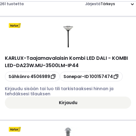
261 tuotetta
Järjestä
KARLUX
-
Taajamavalaisin Kombi LED DALI - KOMBI
LED-DA23W.MU-3500LM-IP44
Kopioi
Kopioi
Sähkönro
4506989
Sonepar-ID
100157474
Kirjaudu sisään tai luo tili tarkistaaksesi hinnan ja
tehdäksesi tilauksen
Kirjaudu