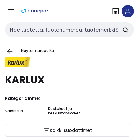
Siirry
Siirry
navigointiin
sisältöön
Haku
Näytä murupolku
KARLUX
Kategoriamme:
Keskukset ja
Valaistus
keskustarvikkeet
Kaikki suodattimet