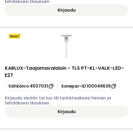
tehdäksesi tilauksen
Kirjaudu
KARLUX
-
Taajamavalaisin - TLS PT-KL-VALK-LED-
E27
Kopioi
Kopioi
Sähkönro
4507031
Sonepar-ID
100049639
Kirjaudu sisään tai luo tili tarkistaaksesi hinnan ja
tehdäksesi tilauksen
Kirjaudu