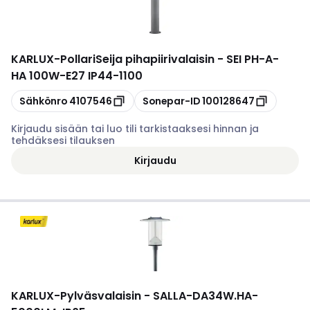
KARLUX
-
PollariSeija pihapiirivalaisin - SEI PH-A-
HA 100W-E27 IP44-1100
Kopioi
Kopioi
Sähkönro
4107546
Sonepar-ID
100128647
Kirjaudu sisään tai luo tili tarkistaaksesi hinnan ja
tehdäksesi tilauksen
Kirjaudu
KARLUX
-
Pylväsvalaisin - SALLA-DA34W.HA-