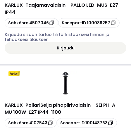
KARLUX
-
Taajamavalaisin - PALLO LED-MUS-E27-
IP44
Kopioi
Kopioi
Sähkönro
4507046
Sonepar-ID
100089257
Kirjaudu sisään tai luo tili tarkistaaksesi hinnan ja
tehdäksesi tilauksen
Kirjaudu
KARLUX
-
PollariSeija pihapiirivalaisin - SEI PH-A-
MU 100W-E27 IP44-1100
Kopioi
Kopioi
Sähkönro
4107543
Sonepar-ID
100148763