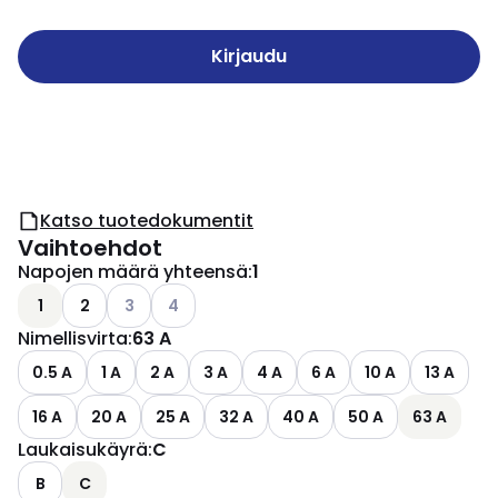
Kirjaudu
Katso tuotedokumentit
Vaihtoehdot
Napojen määrä yhteensä
:
1
Katso käytettävissä olevat vaihtoehdot
Katso käytettävissä olevat vaihtoehdot
1
2
3
4
Nimellisvirta
:
63 A
0.5 A
1 A
2 A
3 A
4 A
6 A
10 A
13 A
16 A
20 A
25 A
32 A
40 A
50 A
63 A
Laukaisukäyrä
:
C
B
C