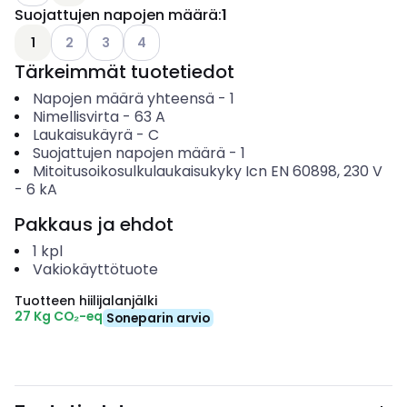
Suojattujen napojen määrä
:
1
Katso käytettävissä olevat vaihtoehdot
Katso käytettävissä olevat vaihtoehdot
Katso käytettävissä olevat vaihtoehdot
1
2
3
4
Tärkeimmät tuotetiedot
Napojen määrä yhteensä
-
1
Nimellisvirta
-
63
A
Laukaisukäyrä
-
C
Suojattujen napojen määrä
-
1
Mitoitusoikosulkulaukaisukyky Icn EN 60898, 230 V
-
6
kA
Pakkaus ja ehdot
1
kpl
Vakiokäyttötuote
Tuotteen hiilijalanjälki
27 Kg CO₂-eq
Soneparin arvio