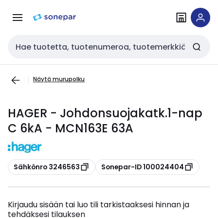
Siirry
Siirry
navigointiin
sisältöön
Haku
Näytä murupolku
HAGER - Johdonsuojakatk.1-nap
C 6kA - MCN163E 63A
Kopioi
Kopioi
Sähkönro 3246563
Sonepar-ID 100024404
Kirjaudu sisään tai luo tili tarkistaaksesi hinnan ja
tehdäksesi tilauksen