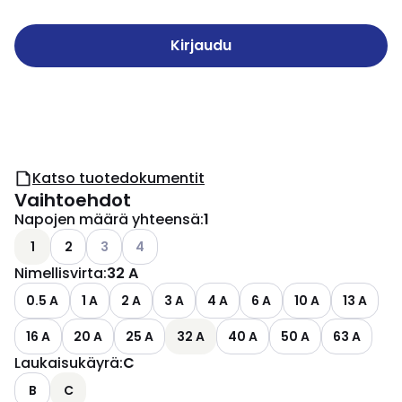
Kirjaudu
Katso tuotedokumentit
Vaihtoehdot
Napojen määrä yhteensä
:
1
Katso käytettävissä olevat vaihtoehdot
Katso käytettävissä olevat vaihtoehdot
1
2
3
4
Nimellisvirta
:
32 A
0.5 A
1 A
2 A
3 A
4 A
6 A
10 A
13 A
16 A
20 A
25 A
32 A
40 A
50 A
63 A
Laukaisukäyrä
:
C
B
C