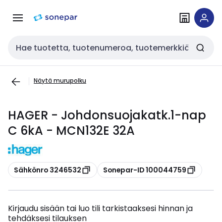
Siirry
Siirry
navigointiin
sisältöön
Haku
Näytä murupolku
HAGER - Johdonsuojakatk.1-nap
C 6kA - MCN132E 32A
Kopioi
Kopioi
Sähkönro 3246532
Sonepar-ID 100044759
Kirjaudu sisään tai luo tili tarkistaaksesi hinnan ja
tehdäksesi tilauksen