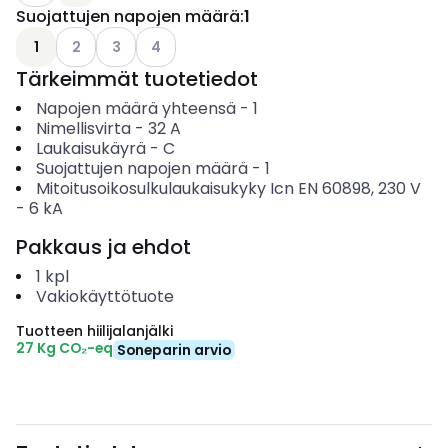
Suojattujen napojen määrä
:
1
Katso käytettävissä olevat vaihtoehdot
Katso käytettävissä olevat vaihtoehdot
Katso käytettävissä olevat vaihtoehdot
1
2
3
4
Tärkeimmät tuotetiedot
Napojen määrä yhteensä
-
1
Nimellisvirta
-
32
A
Laukaisukäyrä
-
C
Suojattujen napojen määrä
-
1
Mitoitusoikosulkulaukaisukyky Icn EN 60898, 230 V
-
6
kA
Pakkaus ja ehdot
1
kpl
Vakiokäyttötuote
Tuotteen hiilijalanjälki
27 Kg CO₂-eq
Soneparin arvio