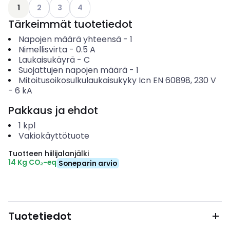
Katso käytettävissä olevat vaihtoehdot
Katso käytettävissä olevat vaihtoehdot
Katso käytettävissä olevat vaihtoehdot
1
2
3
4
Tärkeimmät tuotetiedot
Napojen määrä yhteensä
-
1
Nimellisvirta
-
0.5
A
Laukaisukäyrä
-
C
Suojattujen napojen määrä
-
1
Mitoitusoikosulkulaukaisukyky Icn EN 60898, 230 V
-
6
kA
Pakkaus ja ehdot
1
kpl
Vakiokäyttötuote
Tuotteen hiilijalanjälki
14 Kg CO₂-eq
Soneparin arvio
Tuotetiedot