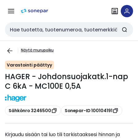
Siirry
Siirry
navigointiin
sisältöön
Haku
Näytä murupolku
Varastointi päättyy
HAGER - Johdonsuojakatk.1-nap
C 6kA - MC100E 0,5A
Kopioi
Kopioi
Sähkönro 3246500
Sonepar-ID 100104191
Kirjaudu sisään tai luo tili tarkistaaksesi hinnan ja