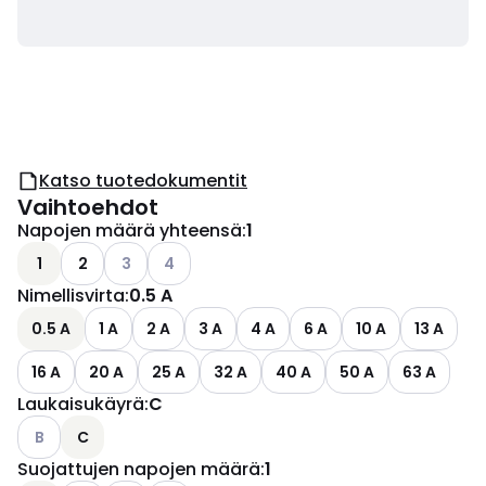
Katso tuotedokumentit
Vaihtoehdot
Napojen määrä yhteensä
:
1
Katso käytettävissä olevat vaihtoehdot
Katso käytettävissä olevat vaihtoehdot
1
2
3
4
Nimellisvirta
:
0.5 A
0.5 A
1 A
2 A
3 A
4 A
6 A
10 A
13 A
16 A
20 A
25 A
32 A
40 A
50 A
63 A
Laukaisukäyrä
:
C
Katso käytettävissä olevat vaihtoehdot
B
C
Suojattujen napojen määrä
:
1