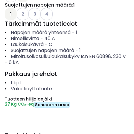
Suojattujen napojen määrä
:
1
Katso käytettävissä olevat vaihtoehdot
Katso käytettävissä olevat vaihtoehdot
Katso käytettävissä olevat vaihtoehdot
1
2
3
4
Tärkeimmät tuotetiedot
Napojen määrä yhteensä
-
1
Nimellisvirta
-
40
A
Laukaisukäyrä
-
C
Suojattujen napojen määrä
-
1
Mitoitusoikosulkulaukaisukyky Icn EN 60898, 230 V
-
6
kA
Pakkaus ja ehdot
1
kpl
Vakiokäyttötuote
Tuotteen hiilijalanjälki
27 Kg CO₂-eq
Soneparin arvio