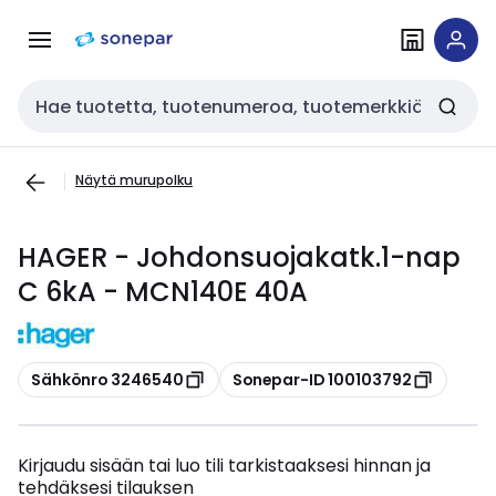
Siirry
Siirry
navigointiin
sisältöön
Haku
Näytä murupolku
HAGER - Johdonsuojakatk.1-nap
C 6kA - MCN140E 40A
Kopioi
Kopioi
Sähkönro 3246540
Sonepar-ID 100103792
Kirjaudu sisään tai luo tili tarkistaaksesi hinnan ja
tehdäksesi tilauksen