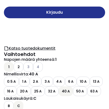
Kirjaudu
Katso tuotedokumentit
Vaihtoehdot
Napojen määrä yhteensä
:
1
Katso käytettävissä olevat vaihtoehdot
Katso käytettävissä olevat vaihtoehdot
1
2
3
4
Nimellisvirta
:
40 A
0.5 A
1 A
2 A
3 A
4 A
6 A
10 A
13 A
16 A
20 A
25 A
32 A
40 A
50 A
63 A
Laukaisukäyrä
:
C
B
C