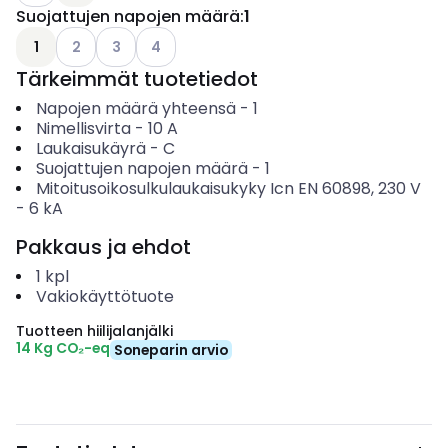
Suojattujen napojen määrä
:
1
Katso käytettävissä olevat vaihtoehdot
Katso käytettävissä olevat vaihtoehdot
Katso käytettävissä olevat vaihtoehdot
1
2
3
4
Tärkeimmät tuotetiedot
Napojen määrä yhteensä
-
1
Nimellisvirta
-
10
A
Laukaisukäyrä
-
C
Suojattujen napojen määrä
-
1
Mitoitusoikosulkulaukaisukyky Icn EN 60898, 230 V
-
6
kA
Pakkaus ja ehdot
1
kpl
Vakiokäyttötuote
Tuotteen hiilijalanjälki
14 Kg CO₂-eq
Soneparin arvio