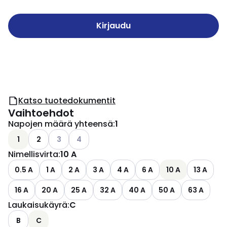
Kirjaudu
Katso tuotedokumentit
Vaihtoehdot
Napojen määrä yhteensä
:
1
Katso käytettävissä olevat vaihtoehdot
Katso käytettävissä olevat vaihtoehdot
1
2
3
4
Nimellisvirta
:
10 A
0.5 A
1 A
2 A
3 A
4 A
6 A
10 A
13 A
16 A
20 A
25 A
32 A
40 A
50 A
63 A
Laukaisukäyrä
:
C
B
C