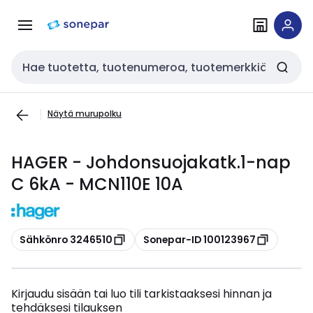
Siirry
Siirry
navigointiin
sisältöön
Haku
Näytä murupolku
HAGER - Johdonsuojakatk.1-nap
C 6kA - MCN110E 10A
Kopioi
Kopioi
Sähkönro 3246510
Sonepar-ID 100123967
Kirjaudu sisään tai luo tili tarkistaaksesi hinnan ja
tehdäksesi tilauksen