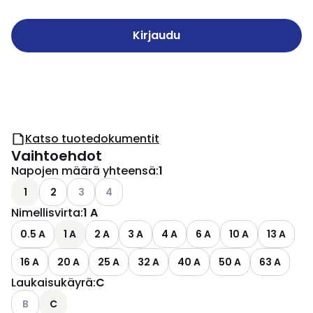
Kirjaudu
Katso tuotedokumentit
Vaihtoehdot
Napojen määrä yhteensä
:
1
Katso käytettävissä olevat vaihtoehdot
Katso käytettävissä olevat vaihtoehdot
1
2
3
4
Nimellisvirta
:
1 A
0.5 A
1 A
2 A
3 A
4 A
6 A
10 A
13 A
16 A
20 A
25 A
32 A
40 A
50 A
63 A
Laukaisukäyrä
:
C
Katso käytettävissä olevat vaihtoehdot
B
C