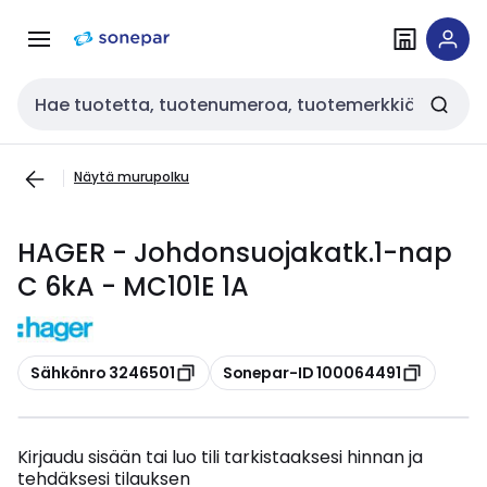
Siirry
Siirry
navigointiin
sisältöön
Haku
Näytä murupolku
HAGER - Johdonsuojakatk.1-nap
C 6kA - MC101E 1A
Kopioi
Kopioi
Sähkönro 3246501
Sonepar-ID 100064491
Kirjaudu sisään tai luo tili tarkistaaksesi hinnan ja
tehdäksesi tilauksen