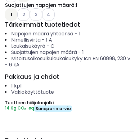
Suojattujen napojen määrä
:
1
Katso käytettävissä olevat vaihtoehdot
Katso käytettävissä olevat vaihtoehdot
Katso käytettävissä olevat vaihtoehdot
1
2
3
4
Tärkeimmät tuotetiedot
Napojen määrä yhteensä
-
1
Nimellisvirta
-
1
A
Laukaisukäyrä
-
C
Suojattujen napojen määrä
-
1
Mitoitusoikosulkulaukaisukyky Icn EN 60898, 230 V
-
6
kA
Pakkaus ja ehdot
1
kpl
Vakiokäyttötuote
Tuotteen hiilijalanjälki
14 Kg CO₂-eq
Soneparin arvio