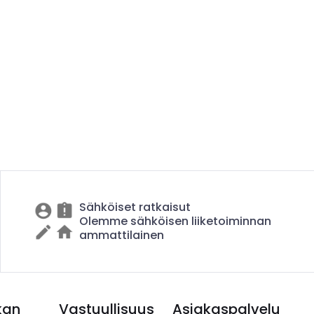
Sähköiset ratkaisut
Olemme sähköisen liiketoiminnan
ammattilainen
kan
Vastuullisuus
Asiakaspalvelu