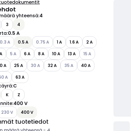
tuotedokumentit
ehdot
määrä yhteensä
:
4
ettävissä olevat vaihtoehdot
3
4
irta
:
0.5 A
ettävissä olevat vaihtoehdot
atso käytettävissä olevat vaihtoehdot
Katso käytettävissä olevat vaihtoehdot
0.3 A
0.5 A
0.75 A
1 A
1.6 A
2 A
Katso käytettävissä olevat vaihtoehdot
Katso käytettävissä olev
 A
5 A
6 A
8 A
10 A
13 A
15 A
Katso käytettävissä olevat vaihtoehdot
Katso käytettävissä olevat vaihto
0 A
25 A
30 A
32 A
35 A
40 A
tso käytettävissä olevat vaihtoehdot
60 A
63 A
käyrä
:
C
ettävissä olevat vaihtoehdot
K
Z
ännite
:
400 V
ettävissä olevat vaihtoehdot
atso käytettävissä olevat vaihtoehdot
230 V
400 V
mmät tuotetiedot
n määrä yhteensä
-
4