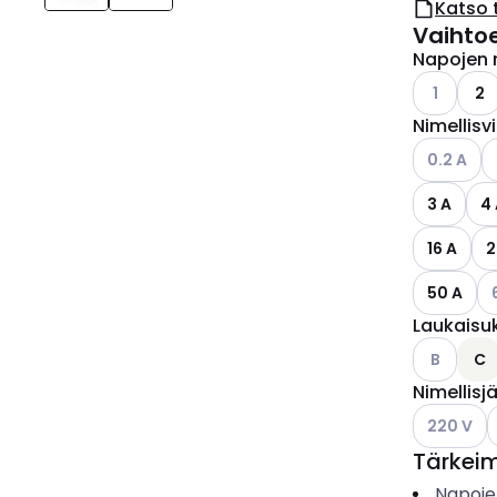
Katso 
Vaihto
Napojen 
Katso käyt
1
2
Nimellisv
Katso käyt
K
0.2 A
3 A
4
16 A
2
Ka
50 A
Laukaisu
Katso käyt
B
C
Nimellisj
Katso käyt
K
220 V
Tärkei
Napoje