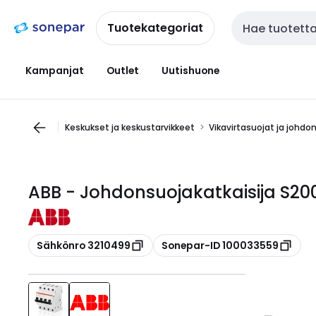
Siirry
Siirry
navigointiin
sisältöön
Tuotekategoriat
Haku
Kampanjat
Outlet
Uutishuone
Keskukset ja keskustarvikkeet
Vikavirtasuojat ja johdo
ABB - Johdonsuojakatkaisija S
Kopioi
Kopioi
Sähkönro 3210499
Sonepar-ID 100033559