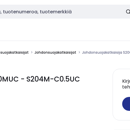
nsuojakatkaisijat
Johdonsuojakatkaisijat
Johdonsuojakatkaisija S
200MUC - S204M-C0.5UC
Kir
teh