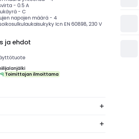
svirta
-
0.5
A
sukäyrä
-
C
tujen napojen määrä
-
4
soikosulkulaukaisukyky Icn EN 60898, 230 V
s ja ehdot
äyttötuote
ilijalanjälki
eq
Toimittajan ilmoittama