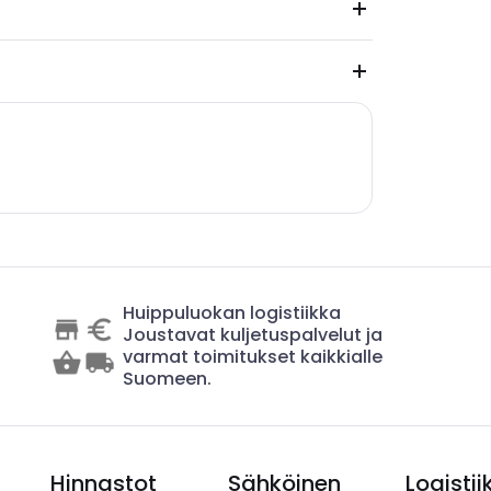
Huippuluokan logistiikka
Joustavat kuljetuspalvelut ja
varmat toimitukset kaikkialle
Suomeen.
Hinnastot
Sähköinen
Logistii