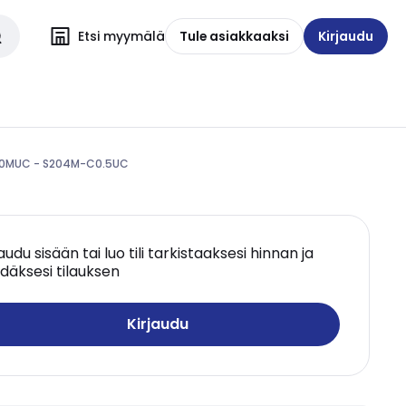
Etsi myymälä
Tule asiakkaaksi
Kirjaudu
200MUC - S204M-C0.5UC
jaudu sisään tai luo tili tarkistaaksesi hinnan ja
däksesi tilauksen
Kirjaudu