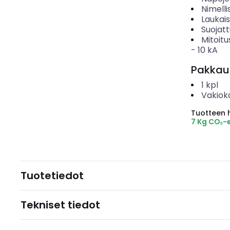
Nimelli
Laukai
Suojat
Mitoitu
-
10
kA
Pakkau
1
kpl
Vakiok
Tuotteen hi
7 Kg CO₂-
Tuotetiedot
Tekniset tiedot