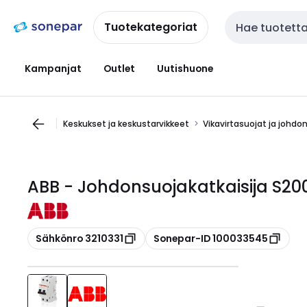
Siirry
Siirry
navigointiin
sisältöön
Tuotekategoriat
Haku
Kampanjat
Outlet
Uutishuone
Keskukset ja keskustarvikkeet
Vikavirtasuojat ja johdo
ABB - Johdonsuojakatkaisija S
Kopioi
Kopioi
Sähkönro 3210331
Sonepar-ID 100033545