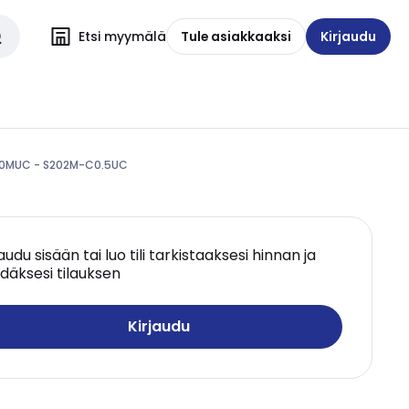
Etsi myymälä
Tule asiakkaaksi
Kirjaudu
200MUC - S202M-C0.5UC
jaudu sisään tai luo tili tarkistaaksesi hinnan ja
däksesi tilauksen
Kirjaudu