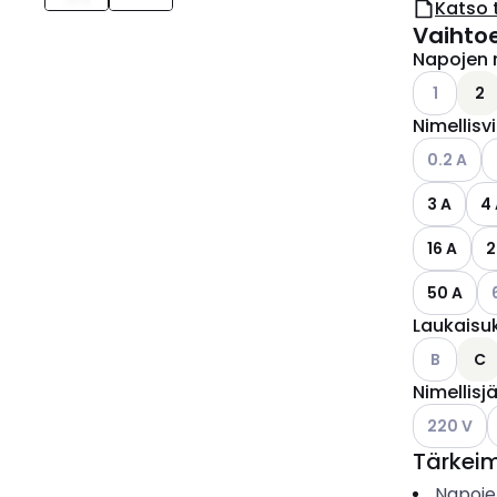
Katso 
Vaihto
Napojen 
Katso käyt
1
2
Nimellisv
Katso käyt
K
0.2 A
3 A
4
16 A
2
Ka
50 A
Laukaisu
Katso käyt
B
C
Nimellisj
Katso käyt
K
220 V
Tärkei
Napoje