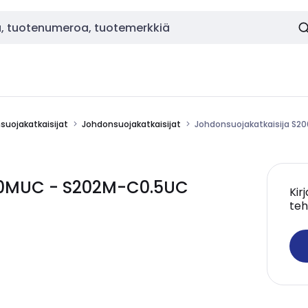
nsuojakatkaisijat
Johdonsuojakatkaisijat
Johdonsuojakatkaisija S
200MUC - S202M-C0.5UC
Kir
teh