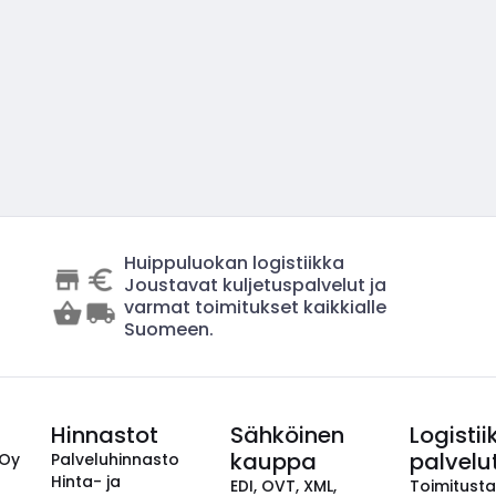
Huippuluokan logistiikka
Joustavat kuljetuspalvelut ja
varmat toimitukset kaikkialle
Suomeen.
Hinnastot
Sähköinen
Logistii
kauppa
palvelu
 Oy
Palveluhinnasto
Hinta- ja
EDI, OVT, XML,
Toimitust