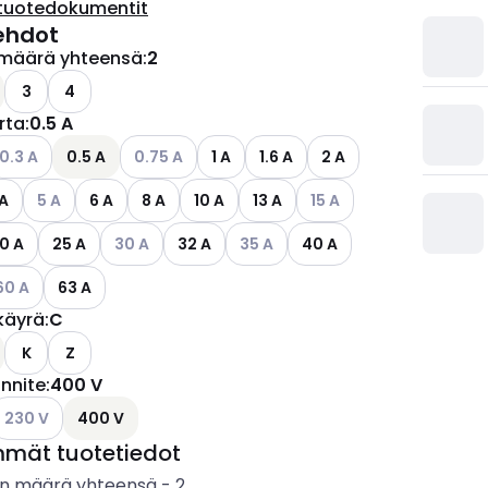
tuotedokumentit
ehdot
määrä yhteensä
:
2
ettävissä olevat vaihtoehdot
3
4
irta
:
0.5 A
ettävissä olevat vaihtoehdot
atso käytettävissä olevat vaihtoehdot
Katso käytettävissä olevat vaihtoehdot
0.3 A
0.5 A
0.75 A
1 A
1.6 A
2 A
Katso käytettävissä olevat vaihtoehdot
Katso käytettävissä olev
 A
5 A
6 A
8 A
10 A
13 A
15 A
Katso käytettävissä olevat vaihtoehdot
Katso käytettävissä olevat vaihto
0 A
25 A
30 A
32 A
35 A
40 A
tso käytettävissä olevat vaihtoehdot
60 A
63 A
käyrä
:
C
ettävissä olevat vaihtoehdot
K
Z
ännite
:
400 V
ettävissä olevat vaihtoehdot
atso käytettävissä olevat vaihtoehdot
230 V
400 V
mmät tuotetiedot
n määrä yhteensä
-
2