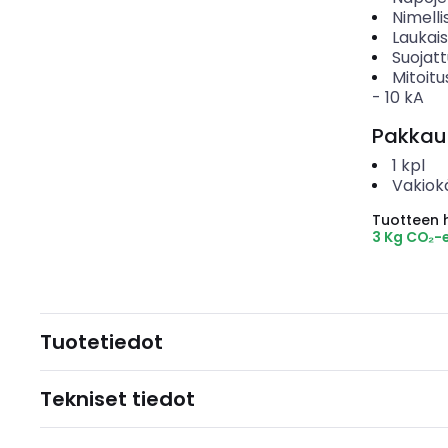
Nimelli
Laukai
Suojat
Mitoitu
-
10
kA
Pakkau
1
kpl
Vakiok
Tuotteen hi
3 Kg CO₂-
Tuotetiedot
Tekniset tiedot