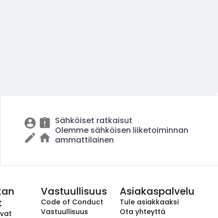
Sähköiset ratkaisut
Olemme sähköisen liiketoiminnan
ammattilainen
kan
Vastuullisuus
Asiakaspalvelu
t
Code of Conduct
Tule asiakkaaksi
Vastuullisuus
Ota yhteyttä
avat