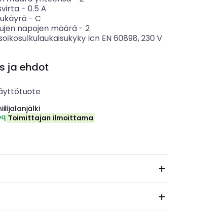
svirta
-
0.5
A
sukäyrä
-
C
tujen napojen määrä
-
2
soikosulkulaukaisukyky Icn EN 60898, 230 V
s ja ehdot
äyttötuote
ilijalanjälki
eq
Toimittajan ilmoittama