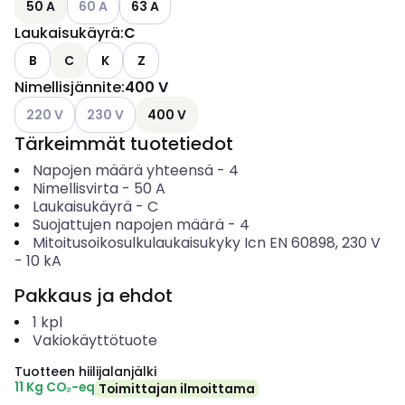
50 A
60 A
63 A
Laukaisukäyrä
:
C
B
C
K
Z
Nimellisjännite
:
400 V
Katso käytettävissä olevat vaihtoehdot
Katso käytettävissä olevat vaihtoehdot
220 V
230 V
400 V
Tärkeimmät tuotetiedot
Napojen määrä yhteensä
-
4
Nimellisvirta
-
50
A
Laukaisukäyrä
-
C
Suojattujen napojen määrä
-
4
Mitoitusoikosulkulaukaisukyky Icn EN 60898, 230 V
-
10
kA
Pakkaus ja ehdot
1
kpl
Vakiokäyttötuote
Tuotteen hiilijalanjälki
11 Kg CO₂-eq
Toimittajan ilmoittama