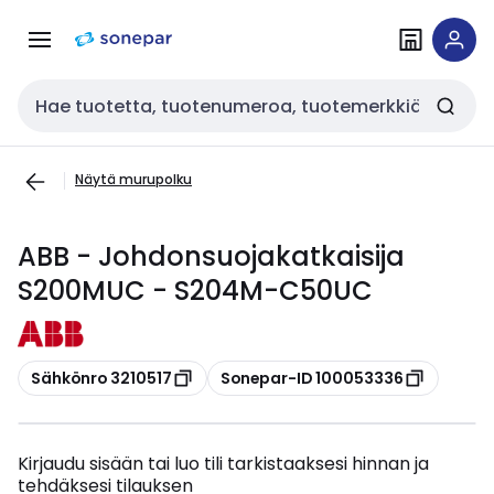
Siirry
Siirry
navigointiin
sisältöön
Haku
Näytä murupolku
ABB - Johdonsuojakatkaisija
S200MUC - S204M-C50UC
Kopioi
Kopioi
Sähkönro 3210517
Sonepar-ID 100053336
Kirjaudu sisään tai luo tili tarkistaaksesi hinnan ja
tehdäksesi tilauksen