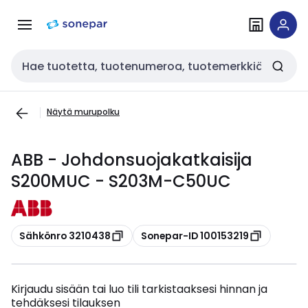
Siirry
Siirry
navigointiin
sisältöön
Haku
Näytä murupolku
ABB - Johdonsuojakatkaisija
S200MUC - S203M-C50UC
Kopioi
Kopioi
Sähkönro 3210438
Sonepar-ID 100153219
Kirjaudu sisään tai luo tili tarkistaaksesi hinnan ja
tehdäksesi tilauksen