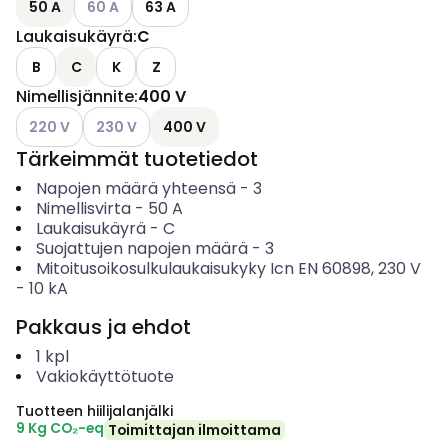
50 A
60 A
63 A
Laukaisukäyrä
:
C
B
C
K
Z
Nimellisjännite
:
400 V
Katso käytettävissä olevat vaihtoehdot
Katso käytettävissä olevat vaihtoehdot
220 V
230 V
400 V
Tärkeimmät tuotetiedot
Napojen määrä yhteensä
-
3
Nimellisvirta
-
50
A
Laukaisukäyrä
-
C
Suojattujen napojen määrä
-
3
Mitoitusoikosulkulaukaisukyky Icn EN 60898, 230 V
-
10
kA
Pakkaus ja ehdot
1
kpl
Vakiokäyttötuote
Tuotteen hiilijalanjälki
9 Kg CO₂-eq
Toimittajan ilmoittama