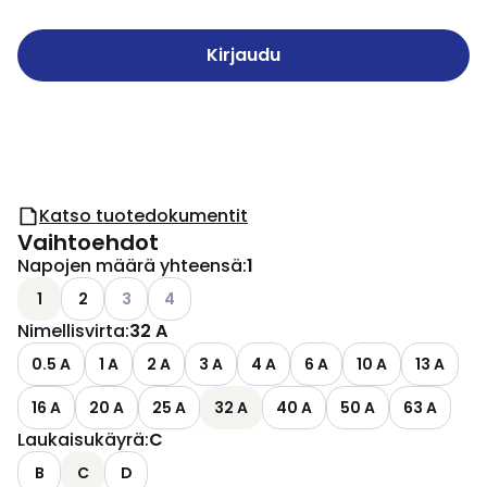
Kirjaudu
Katso tuotedokumentit
Vaihtoehdot
Napojen määrä yhteensä
:
1
Katso käytettävissä olevat vaihtoehdot
Katso käytettävissä olevat vaihtoehdot
1
2
3
4
Nimellisvirta
:
32 A
0.5 A
1 A
2 A
3 A
4 A
6 A
10 A
13 A
16 A
20 A
25 A
32 A
40 A
50 A
63 A
Laukaisukäyrä
:
C
B
C
D