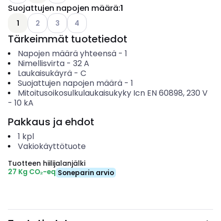
Suojattujen napojen määrä
:
1
Katso käytettävissä olevat vaihtoehdot
Katso käytettävissä olevat vaihtoehdot
Katso käytettävissä olevat vaihtoehdot
1
2
3
4
Tärkeimmät tuotetiedot
Napojen määrä yhteensä
-
1
Nimellisvirta
-
32
A
Laukaisukäyrä
-
C
Suojattujen napojen määrä
-
1
Mitoitusoikosulkulaukaisukyky Icn EN 60898, 230 V
-
10
kA
Pakkaus ja ehdot
1
kpl
Vakiokäyttötuote
Tuotteen hiilijalanjälki
27 Kg CO₂-eq
Soneparin arvio