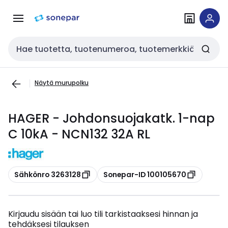
Siirry
Siirry
navigointiin
sisältöön
Haku
Näytä murupolku
HAGER - Johdonsuojakatk. 1-nap
C 10kA - NCN132 32A RL
Kopioi
Kopioi
Sähkönro 3263128
Sonepar-ID 100105670
Kirjaudu sisään tai luo tili tarkistaaksesi hinnan ja
tehdäksesi tilauksen