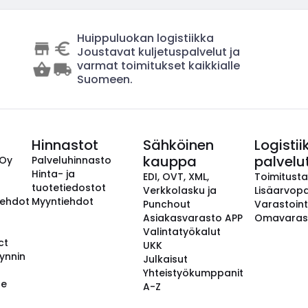
Huippuluokan logistiikka
Joustavat kuljetuspalvelut ja
varmat toimitukset kaikkialle
Suomeen.
Hinnastot
Sähköinen
Logistii
kauppa
palvelu
 Oy
Palveluhinnasto
Hinta- ja
EDI, OVT, XML,
Toimitust
tuotetiedostot
Verkkolasku ja
Lisäarvopa
aehdot
Myyntiehdot
Punchout
Varastoint
Asiakasvarasto APP
Omavaras
Valintatyökalut
ct
UKK
ynnin
Julkaisut
Yhteistyökumppanit
se
A-Z