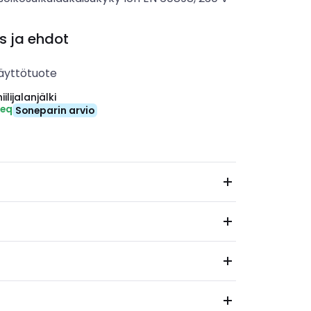
s ja ehdot
äyttötuote
ilijalanjälki
-eq
Soneparin arvio