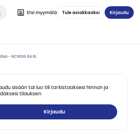
Etsi myymälä
Tule asiakkaaksi
Kirjaudu
10kA - NCN106 6A RL
jaudu sisään tai luo tili tarkistaaksesi hinnan ja
däksesi tilauksen
Kirjaudu