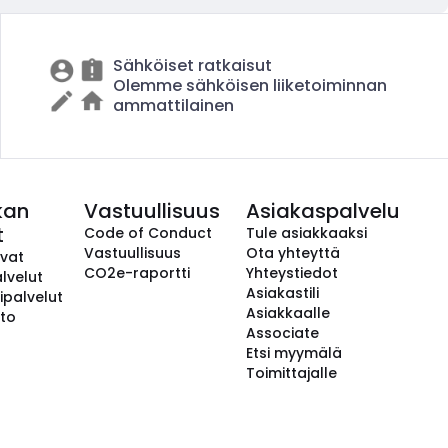
Sähköiset ratkaisut
Olemme sähköisen liiketoiminnan
ammattilainen
kan
Vastuullisuus
Asiakaspalvelu
t
Code of Conduct
Tule asiakkaaksi
Vastuullisuus
Ota yhteyttä
avat
CO2e-raportti
Yhteystiedot
lvelut
Asiakastili
ipalvelut
Asiakkaalle
to
Associate
Etsi myymälä
Toimittajalle