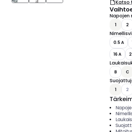
Katso 
Vaihto
Napojen 
1
2
Nimellisv
0.5 A
16 A
2
Laukaisu
B
C
Suojattu
Kats
1
2
Tärkei
Napoje
Nimelli
Laukai
Suojat
Mitoitu