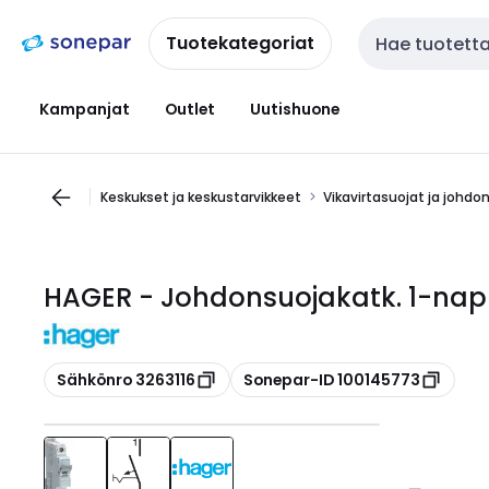
Siirry
Siirry
navigointiin
sisältöön
Tuotekategoriat
Haku
Kampanjat
Outlet
Uutishuone
Keskukset ja keskustarvikkeet
Vikavirtasuojat ja johdo
HAGER - Johdonsuojakatk. 1-nap 
Kopioi
Kopioi
Sähkönro 3263116
Sonepar-ID 100145773