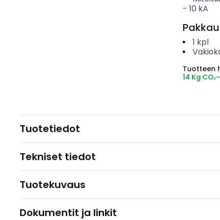
-
10
kA
Pakkau
1
kpl
Vakiok
Tuotteen hi
14 Kg CO₂
Tuotetiedot
Tekniset tiedot
Tuotekuvaus
Dokumentit ja linkit