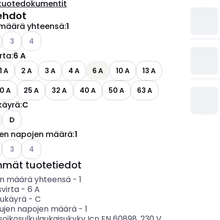
tuotedokumentit
ehdot
määrä yhteensä
:
1
Katso käytettävissä olevat vaihtoehdot
Katso käytettävissä olevat vaihtoehdot
3
4
irta
:
6 A
1 A
2 A
3 A
4 A
6 A
10 A
13 A
0 A
25 A
32 A
40 A
50 A
63 A
käyrä
:
C
D
jen napojen määrä
:
1
o käytettävissä olevat vaihtoehdot
Katso käytettävissä olevat vaihtoehdot
Katso käytettävissä olevat vaihtoehdot
3
4
mmät tuotetiedot
n määrä yhteensä
-
1
svirta
-
6
A
sukäyrä
-
C
tujen napojen määrä
-
1
soikosulkulaukaisukyky Icn EN 60898, 230 V