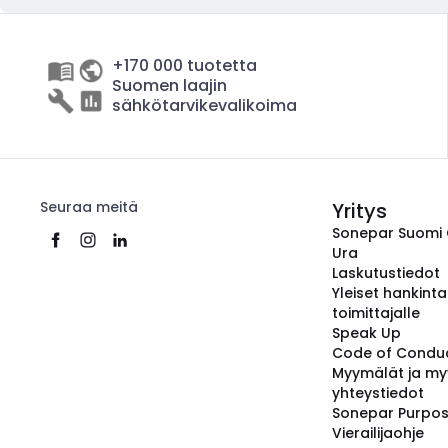
+170 000 tuotetta
Suomen laajin
sähkötarvikevalikoima
Seuraa meitä
Yritys
Sonepar Suomi
Ura
Laskutustiedot
Yleiset hankint
toimittajalle
Speak Up
Code of Condu
Myymälät ja my
yhteystiedot
Sonepar Purpo
Vierailijaohje