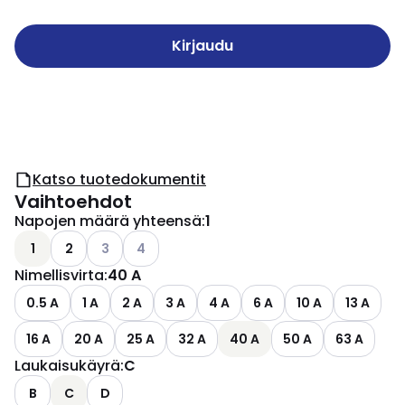
Kirjaudu
Katso tuotedokumentit
Vaihtoehdot
Napojen määrä yhteensä
:
1
Katso käytettävissä olevat vaihtoehdot
Katso käytettävissä olevat vaihtoehdot
1
2
3
4
Nimellisvirta
:
40 A
0.5 A
1 A
2 A
3 A
4 A
6 A
10 A
13 A
16 A
20 A
25 A
32 A
40 A
50 A
63 A
Laukaisukäyrä
:
C
B
C
D