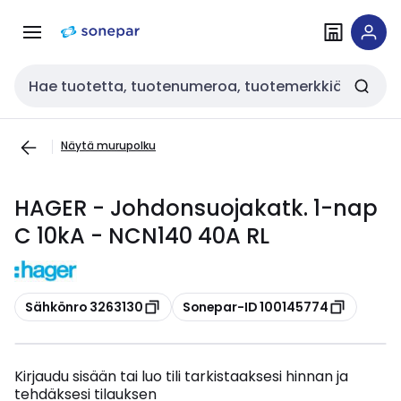
Siirry
Siirry
navigointiin
sisältöön
Haku
Näytä murupolku
HAGER - Johdonsuojakatk. 1-nap
C 10kA - NCN140 40A RL
Kopioi
Kopioi
Sähkönro 3263130
Sonepar-ID 100145774
Kirjaudu sisään tai luo tili tarkistaaksesi hinnan ja
tehdäksesi tilauksen