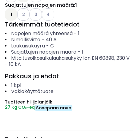
Suojattujen napojen määrä
:
1
Katso käytettävissä olevat vaihtoehdot
Katso käytettävissä olevat vaihtoehdot
Katso käytettävissä olevat vaihtoehdot
1
2
3
4
Tärkeimmät tuotetiedot
Napojen määrä yhteensä
-
1
Nimellisvirta
-
40
A
Laukaisukäyrä
-
C
Suojattujen napojen määrä
-
1
Mitoitusoikosulkulaukaisukyky Icn EN 60898, 230 V
-
10
kA
Pakkaus ja ehdot
1
kpl
Vakiokäyttötuote
Tuotteen hiilijalanjälki
27 Kg CO₂-eq
Soneparin arvio