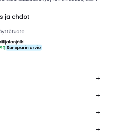
s ja ehdot
äyttötuote
ilijalanjälki
-eq
Soneparin arvio