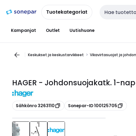
Siirry
Siirry
navigointiin
sisältöön
Tuotekategoriat
Haku
Kampanjat
Outlet
Uutishuone
Keskukset ja keskustarvikkeet
Vikavirtasuojat ja johdo
HAGER - Johdonsuojakatk. 1-nap 
Kopioi
Kopioi
Sähkönro 3263110
Sonepar-ID 100125705