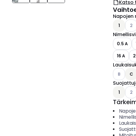
Katso 
Vaihto
Napojen 
Kats
1
2
Nimellisv
0.5 A
16 A
2
Laukaisu
Katso käyt
B
C
Suojattu
Kats
1
2
Tärkei
Napoje
Nimelli
Laukai
Suojat
Mitoitu