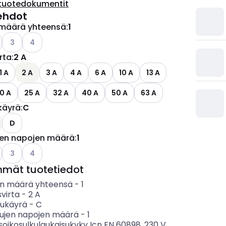
tuotedokumentit
ehdot
määrä yhteensä
:
1
o käytettävissä olevat vaihtoehdot
Katso käytettävissä olevat vaihtoehdot
Katso käytettävissä olevat vaihtoehdot
3
4
irta
:
2 A
1 A
2 A
3 A
4 A
6 A
10 A
13 A
0 A
25 A
32 A
40 A
50 A
63 A
käyrä
:
C
ettävissä olevat vaihtoehdot
D
jen napojen määrä
:
1
o käytettävissä olevat vaihtoehdot
Katso käytettävissä olevat vaihtoehdot
Katso käytettävissä olevat vaihtoehdot
3
4
mmät tuotetiedot
n määrä yhteensä
-
1
svirta
-
2
A
sukäyrä
-
C
tujen napojen määrä
-
1
soikosulkulaukaisukyky Icn EN 60898, 230 V