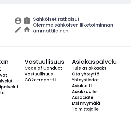
Sähköiset ratkaisut
Olemme sähköisen liiketoiminnan
ammattilainen
kan
Vastuullisuus
Asiakaspalvelu
t
Code of Conduct
Tule asiakkaaksi
Vastuullisuus
Ota yhteyttä
avat
CO2e-raportti
Yhteystiedot
lvelut
Asiakastili
ipalvelut
Asiakkaalle
to
Associate
Etsi myymälä
Toimittajalle