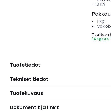
-
10
kA
Pakkau
1
kpl
Vakiok
Tuotteen hi
14 Kg CO₂
Tuotetiedot
Tekniset tiedot
Tuotekuvaus
Dokumentit ja linkit