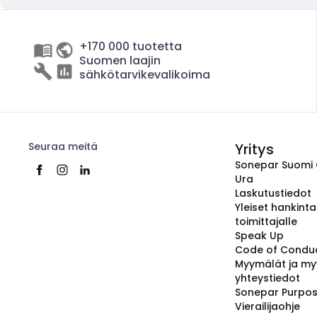
+170 000 tuotetta
Suomen laajin
sähkötarvikevalikoima
Seuraa meitä
Yritys
Sonepar Suomi
Ura
Laskutustiedot
Yleiset hankint
toimittajalle
Speak Up
Code of Condu
Myymälät ja my
yhteystiedot
Sonepar Purpo
Vierailijaohje