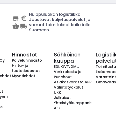
Huippuluokan logistiikka
Joustavat kuljetuspalvelut ja
varmat toimitukset kaikkialle
Suomeen.
Hinnastot
Sähköinen
Logistii
kauppa
palvelu
 Oy
Palveluhinnasto
Hinta- ja
EDI, OVT, XML,
Toimitust
tuotetiedostot
Verkkolasku ja
Lisäarvopa
aehdot
Myyntiehdot
Punchout
Varastoint
Asiakasvarasto APP
Omavaras
Valintatyökalut
ct
UKK
ynnin
Julkaisut
Yhteistyökumppanit
se
A-Z