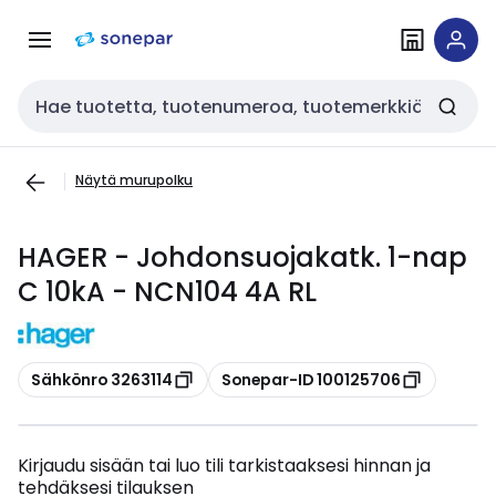
Siirry
Siirry
navigointiin
sisältöön
Haku
Näytä murupolku
HAGER - Johdonsuojakatk. 1-nap
C 10kA - NCN104 4A RL
Kopioi
Kopioi
Sähkönro 3263114
Sonepar-ID 100125706
Kirjaudu sisään tai luo tili tarkistaaksesi hinnan ja
tehdäksesi tilauksen