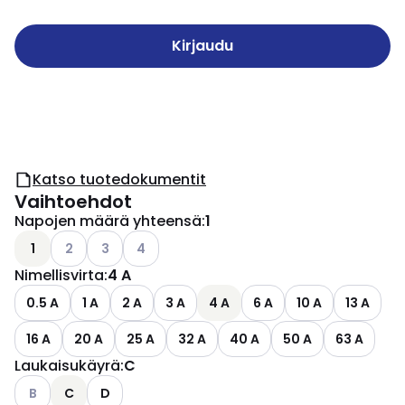
Kirjaudu
Katso tuotedokumentit
Vaihtoehdot
Napojen määrä yhteensä
:
1
Katso käytettävissä olevat vaihtoehdot
Katso käytettävissä olevat vaihtoehdot
Katso käytettävissä olevat vaihtoehdot
1
2
3
4
Nimellisvirta
:
4 A
0.5 A
1 A
2 A
3 A
4 A
6 A
10 A
13 A
16 A
20 A
25 A
32 A
40 A
50 A
63 A
Laukaisukäyrä
:
C
Katso käytettävissä olevat vaihtoehdot
B
C
D