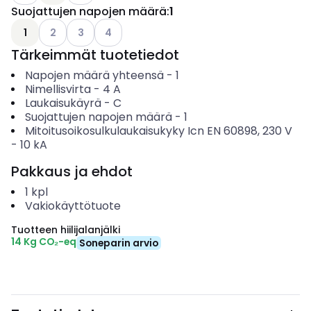
Suojattujen napojen määrä
:
1
Katso käytettävissä olevat vaihtoehdot
Katso käytettävissä olevat vaihtoehdot
Katso käytettävissä olevat vaihtoehdot
1
2
3
4
Tärkeimmät tuotetiedot
Napojen määrä yhteensä
-
1
Nimellisvirta
-
4
A
Laukaisukäyrä
-
C
Suojattujen napojen määrä
-
1
Mitoitusoikosulkulaukaisukyky Icn EN 60898, 230 V
-
10
kA
Pakkaus ja ehdot
1
kpl
Vakiokäyttötuote
Tuotteen hiilijalanjälki
14 Kg CO₂-eq
Soneparin arvio