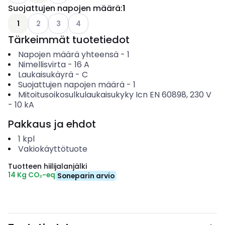
Suojattujen napojen määrä
:
1
Katso käytettävissä olevat vaihtoehdot
Katso käytettävissä olevat vaihtoehdot
Katso käytettävissä olevat vaihtoehdot
1
2
3
4
Tärkeimmät tuotetiedot
Napojen määrä yhteensä
-
1
Nimellisvirta
-
16
A
Laukaisukäyrä
-
C
Suojattujen napojen määrä
-
1
Mitoitusoikosulkulaukaisukyky Icn EN 60898, 230 V
-
10
kA
Pakkaus ja ehdot
1
kpl
Vakiokäyttötuote
Tuotteen hiilijalanjälki
14 Kg CO₂-eq
Soneparin arvio