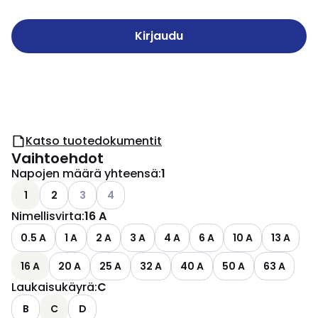
Kirjaudu
Katso tuotedokumentit
Vaihtoehdot
Napojen määrä yhteensä
:
1
Katso käytettävissä olevat vaihtoehdot
Katso käytettävissä olevat vaihtoehdot
1
2
3
4
Nimellisvirta
:
16 A
0.5 A
1 A
2 A
3 A
4 A
6 A
10 A
13 A
16 A
20 A
25 A
32 A
40 A
50 A
63 A
Laukaisukäyrä
:
C
B
C
D