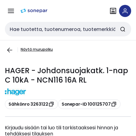
Siirry
Siirry
navigointiin
sisältöön
Haku
Näytä murupolku
HAGER - Johdonsuojakatk. 1-nap
C 10kA - NCN116 16A RL
Kopioi
Kopioi
Sähkönro 3263122
Sonepar-ID 100125707
Kirjaudu sisään tai luo tili tarkistaaksesi hinnan ja
tehdäksesi tilauksen