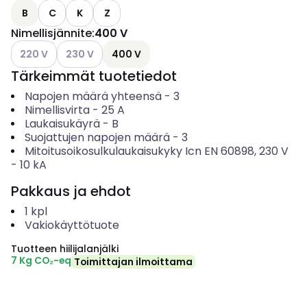
B
C
K
Z
Nimellisjännite
:
400 V
Katso käytettävissä olevat vaihtoehdot
Katso käytettävissä olevat vaihtoehdot
220 V
230 V
400 V
Tärkeimmät tuotetiedot
Napojen määrä yhteensä
-
3
Nimellisvirta
-
25
A
Laukaisukäyrä
-
B
Suojattujen napojen määrä
-
3
Mitoitusoikosulkulaukaisukyky Icn EN 60898, 230 V
-
10
kA
Pakkaus ja ehdot
1
kpl
Vakiokäyttötuote
Tuotteen hiilijalanjälki
7 Kg CO₂-eq
Toimittajan ilmoittama