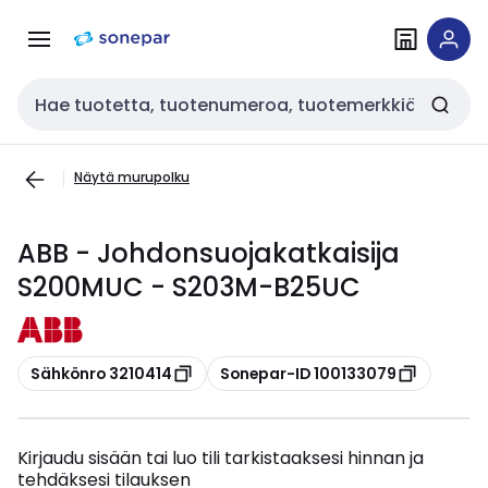
Siirry
Siirry
navigointiin
sisältöön
Haku
Näytä murupolku
ABB - Johdonsuojakatkaisija
S200MUC - S203M-B25UC
Kopioi
Kopioi
Sähkönro 3210414
Sonepar-ID 100133079
Kirjaudu sisään tai luo tili tarkistaaksesi hinnan ja
tehdäksesi tilauksen