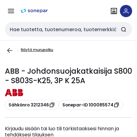
Siirry
Siirry
navigointiin
sisältöön
Haku
Näytä murupolku
ABB - Johdonsuojakatkaisija S800
- S803S-K25, 3P K 25A
Kopioi
Kopioi
Sähkönro 3212346
Sonepar-ID 100085574
Kirjaudu sisään tai luo tili tarkistaaksesi hinnan ja
tehdäksesi tilauksen