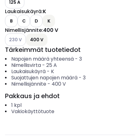
125 A
Laukaisukäyrä
:
K
B
C
D
K
Nimellisjännite
:
400 V
Katso käytettävissä olevat vaihtoehdot
230 V
400 V
Tärkeimmät tuotetiedot
Napojen määrä yhteensä
-
3
Nimellisvirta
-
25
A
Laukaisukäyrä
-
K
Suojattujen napojen määrä
-
3
Nimellisjännite
-
400
V
Pakkaus ja ehdot
1
kpl
Vakiokäyttötuote