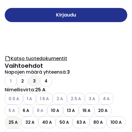
Kirjaudu
Katso tuotedokumentit
Vaihtoehdot
Napojen määrä yhteensä
:
3
Katso käytettävissä olevat vaihtoehdot
1
2
3
4
Nimellisvirta
:
25 A
Katso käytettävissä olevat vaihtoehdot
Katso käytettävissä olevat vaihtoehdot
Katso käytettävissä olevat vaihtoehdot
Katso käytettävissä olevat vaihtoehdo
Katso käytettävissä olevat vai
Katso käytettävissä ol
Katso käytettäv
0.5 A
1 A
1.6 A
2 A
2.5 A
3 A
4 A
Katso käytettävissä olevat vaihtoehdot
Katso käytettävissä olevat vaihtoehdot
5 A
6 A
8 A
10 A
13 A
16 A
20 A
25 A
32 A
40 A
50 A
63 A
80 A
100 A