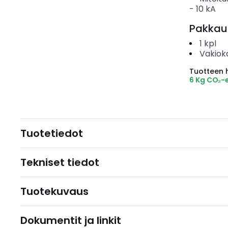
-
10
kA
Pakkau
1
kpl
Vakiok
Tuotteen hi
6 Kg CO₂-
Tuotetiedot
Tekniset tiedot
Tuotekuvaus
Dokumentit ja linkit