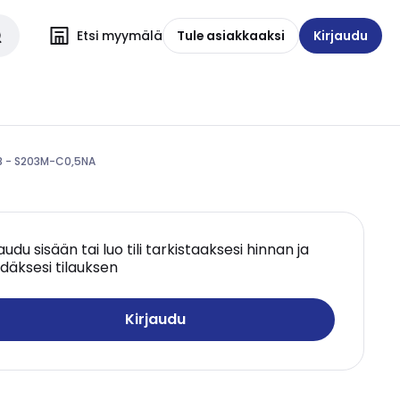
Etsi myymälä
Tule asiakkaaksi
Kirjaudu
BB - S203M-C0,5NA
jaudu sisään tai luo tili tarkistaaksesi hinnan ja
däksesi tilauksen
Kirjaudu