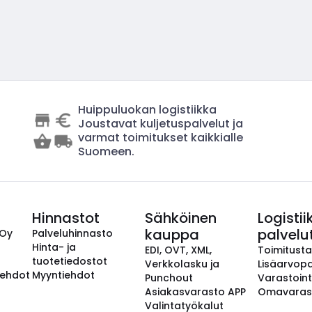
Huippuluokan logistiikka
Joustavat kuljetuspalvelut ja
varmat toimitukset kaikkialle
Suomeen.
Hinnastot
Sähköinen
Logistii
kauppa
palvelu
 Oy
Palveluhinnasto
Hinta- ja
EDI, OVT, XML,
Toimitust
tuotetiedostot
Verkkolasku ja
Lisäarvopa
aehdot
Myyntiehdot
Punchout
Varastoint
Asiakasvarasto APP
Omavaras
Valintatyökalut