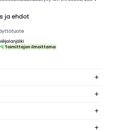
s ja ehdot
äyttötuote
ilijalanjälki
eq
Toimittajan ilmoittama