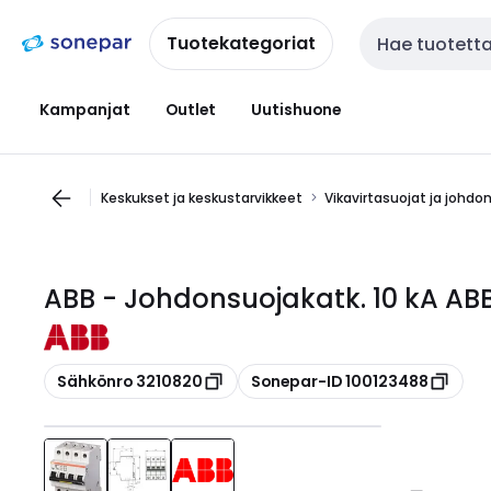
Siirry
Siirry
navigointiin
sisältöön
Tuotekategoriat
Haku
Kampanjat
Outlet
Uutishuone
Keskukset ja keskustarvikkeet
Vikavirtasuojat ja johdo
ABB - Johdonsuojakatk. 10 kA A
Kopioi
Kopioi
Sähkönro 3210820
Sonepar-ID 100123488