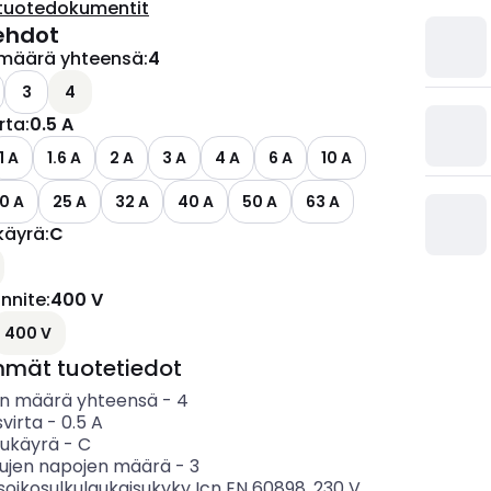
tuotedokumentit
ehdot
määrä yhteensä
:
4
ettävissä olevat vaihtoehdot
3
4
irta
:
0.5 A
1 A
1.6 A
2 A
3 A
4 A
6 A
10 A
0 A
25 A
32 A
40 A
50 A
63 A
käyrä
:
C
ettävissä olevat vaihtoehdot
ännite
:
400 V
ettävissä olevat vaihtoehdot
400 V
mmät tuotetiedot
n määrä yhteensä
-
4
svirta
-
0.5
A
sukäyrä
-
C
tujen napojen määrä
-
3
soikosulkulaukaisukyky Icn EN 60898, 230 V