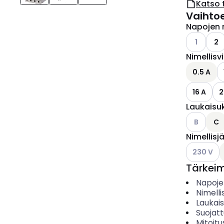
Katso 
Vaihto
Napojen 
Katso käyt
1
2
Nimellisv
0.5 A
16 A
2
Laukaisu
Katso käyt
B
C
Nimellisj
Katso käyt
230 V
Tärkei
Napoje
Nimelli
Laukai
Suojat
Mitoitu