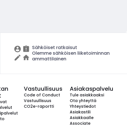
Sähköiset ratkaisut
Olemme sähköisen liiketoiminnan
ammattilainen
kan
Vastuullisuus
Asiakaspalvelu
t
Code of Conduct
Tule asiakkaaksi
Vastuullisuus
Ota yhteyttä
avat
CO2e-raportti
Yhteystiedot
lvelut
Asiakastili
ipalvelut
Asiakkaalle
to
Associate