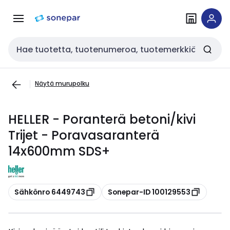
Siirry
Siirry
navigointiin
sisältöön
Haku
Näytä murupolku
HELLER - Poranterä betoni/kivi
Trijet - Poravasaranterä
14x600mm SDS+
Kopioi
Kopioi
Sähkönro 6449743
Sonepar-ID 100129553