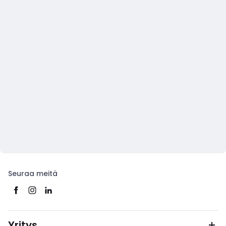
Seuraa meitä
Yritys