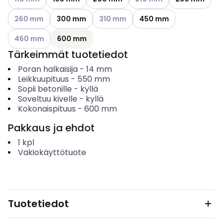
Katso käytettävissä olevat vaihtoehdot
Katso käytettävissä olevat vaihtoehd
260 mm
300 mm
310 mm
450 mm
Katso käytettävissä olevat vaihtoehdot
460 mm
600 mm
Tärkeimmät tuotetiedot
Poran halkaisija
-
14
mm
Leikkuupituus
-
550
mm
Sopii betonille
-
kyllä
Soveltuu kivelle
-
kyllä
Kokonaispituus
-
600
mm
Pakkaus ja ehdot
1
kpl
Vakiokäyttötuote
Tuotetiedot