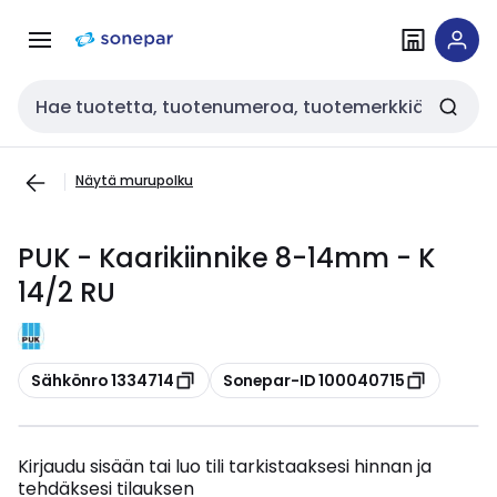
Siirry
Siirry
navigointiin
sisältöön
Haku
Näytä murupolku
PUK - Kaarikiinnike 8-14mm - K
14/2 RU
Kopioi
Kopioi
Sähkönro 1334714
Sonepar-ID 100040715
Kirjaudu sisään tai luo tili tarkistaaksesi hinnan ja
tehdäksesi tilauksen