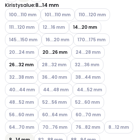
Kiristysalue
:
8...14 mm
Katso käytettävissä olevat vaihtoehdot
Katso käytettävissä olevat vaihtoehdot
Katso käytettävissä olevat v
100...110 mm
101...110 mm
110...120 mm
Katso käytettävissä olevat vaihtoehdot
Katso käytettävissä olevat vaihtoehdot
111...120 mm
12...16 mm
14...20 mm
Katso käytettävissä olevat vaihtoehdot
Katso käytettävissä olevat vaihtoehdot
Katso käytettävissä olevat va
145...150 mm
16...20 mm
170...175 mm
Katso käytettävissä olevat vaihtoehdot
Katso käytettävissä olevat vai
20...24 mm
20...26 mm
24...28 mm
Katso käytettävissä olevat vaihtoehdot
Katso käytettävissä olevat vai
26...32 mm
28...32 mm
32...36 mm
Katso käytettävissä olevat vaihtoehdot
Katso käytettävissä olevat vaihtoehdot
Katso käytettävissä olevat vai
32...38 mm
36...40 mm
38...44 mm
Katso käytettävissä olevat vaihtoehdot
Katso käytettävissä olevat vaihtoehdot
Katso käytettävissä olevat va
40...44 mm
44...48 mm
44...52 mm
Katso käytettävissä olevat vaihtoehdot
Katso käytettävissä olevat vaihtoehdot
Katso käytettävissä olevat vai
48...52 mm
52...56 mm
52...60 mm
Katso käytettävissä olevat vaihtoehdot
Katso käytettävissä olevat vaihtoehdot
Katso käytettävissä olevat vai
56...60 mm
60...64 mm
60...70 mm
Katso käytettävissä olevat vaihtoehdot
Katso käytettävissä olevat vaihtoehdot
Katso käytettävissä olevat vai
Katso käytettäv
64...70 mm
70...76 mm
76...82 mm
8...12 mm
Katso käytettävissä olevat vaihtoehdot
Katso käytettävissä olevat vaiht
8...14 mm
82...88 mm
88...94 mm