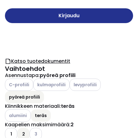
Kirjaudu
Katso tuotedokumentit
Vaihtoehdot
Asennustapa
:
pyöreä profiili
Katso käytettävissä olevat vaihtoehdot
Katso käytettävissä olevat vaihtoehdot
Katso käytettävissä olevat vai
C-profiili
kulmaprofiili
levyprofiili
pyöreä profiili
Kiinnikkeen materiaali
:
teräs
Katso käytettävissä olevat vaihtoehdot
alumiini
teräs
Kaapelien maksimimäärä
:
2
Katso käytettävissä olevat vaihtoehdot
1
2
3