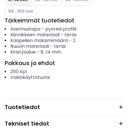
Katso käytettävissä olevat vaihtoehdot
94...100 mm
Tärkeimmät tuotetiedot
Asennustapa
-
pyöreä profiili
Kiinnikkeen materiaali
-
teräs
Kaapelien maksimimäärä
-
2
Ruuvin materiaali
-
teräs
Kiristysalue
-
8...14
mm
Pakkaus ja ehdot
250
kpl
Vakiokäyttötuote
Tuotetiedot
Tekniset tiedot