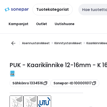
Siirry
Siirry
navigointiin
sisältöön
Tuotekategoriat
Haku
Kampanjat
Outlet
Uutishuone
Asennustarvikkeet
Kiinnitystarvikkeet
Kaarikiinnikke
PUK - Kaarikiinnike 12-16mm - K 1
Kopioi
Kopioi
Sähkönro 1334516
Sonepar-ID 100001017