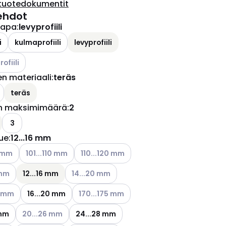
tuotedokumentit
ehdot
tapa
:
levyprofiili
i
kulmaprofiili
levyprofiili
ettävissä olevat vaihtoehdot
ofiili
en materiaali
:
teräs
ettävissä olevat vaihtoehdot
teräs
n maksimimäärä
:
2
3
lue
:
12...16 mm
ettävissä olevat vaihtoehdot
Katso käytettävissä olevat vaihtoehdot
Katso käytettävissä olevat vaihtoehdot
0 mm
101...110 mm
110...120 mm
ettävissä olevat vaihtoehdot
Katso käytettävissä olevat vaihtoehdot
 mm
12...16 mm
14...20 mm
ettävissä olevat vaihtoehdot
Katso käytettävissä olevat vaihtoehdot
0 mm
16...20 mm
170...175 mm
Katso käytettävissä olevat vaihtoehdot
 mm
20...26 mm
24...28 mm