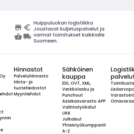
Huippuluokan logistiikka
Joustavat kuljetuspalvelut ja
varmat toimitukset kaikkialle
Suomeen.
Hinnastot
Sähköinen
Logistii
kauppa
palvelu
 Oy
Palveluhinnasto
Hinta- ja
EDI, OVT, XML,
Toimitust
tuotetiedostot
Verkkolasku ja
Lisäarvopa
aehdot
Myyntiehdot
Punchout
Varastoint
Asiakasvarasto APP
Omavaras
Valintatyökalut
ct
UKK
ynnin
Julkaisut
Yhteistyökumppanit
se
A-Z