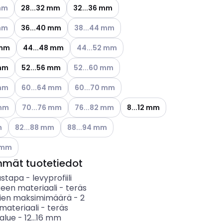
ettävissä olevat vaihtoehdot
 mm
28...32 mm
32...36 mm
ettävissä olevat vaihtoehdot
Katso käytettävissä olevat vaihtoehdot
 mm
36...40 mm
38...44 mm
Katso käytettävissä olevat vaihtoehdot
 mm
44...48 mm
44...52 mm
Katso käytettävissä olevat vaihtoehdot
 mm
52...56 mm
52...60 mm
ettävissä olevat vaihtoehdot
Katso käytettävissä olevat vaihtoehdot
Katso käytettävissä olevat vaihtoehdot
 mm
60...64 mm
60...70 mm
ettävissä olevat vaihtoehdot
Katso käytettävissä olevat vaihtoehdot
Katso käytettävissä olevat vaihtoehdot
 mm
70...76 mm
76...82 mm
8...12 mm
ettävissä olevat vaihtoehdot
Katso käytettävissä olevat vaihtoehdot
Katso käytettävissä olevat vaihtoehdot
m
82...88 mm
88...94 mm
ettävissä olevat vaihtoehdot
0 mm
mmät tuotetiedot
ustapa
-
levyprofiili
keen materiaali
-
teräs
ien maksimimäärä
-
2
materiaali
-
teräs
salue
-
12...16
mm