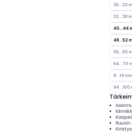
Katso käyt
26...32
Katso käyt
32...38
40...44
48...52
Katso käyt
56...60
Katso käyt
64...70
Katso käyt
8...14 m
Katso käyt
94...10
Tärkei
Asenn
Kiinnik
Kaapel
Ruuvin 
Kiristy