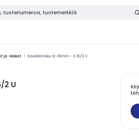
et ja -kiskot
Kaarikiinnike 12-16mm - K 16/2 U
6/2 U
Kir
teh