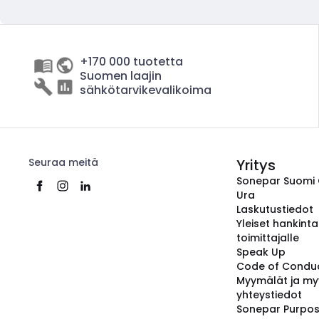
+170 000 tuotetta
Suomen laajin
sähkötarvikevalikoima
Seuraa meitä
Yritys
Sonepar Suomi
Ura
Laskutustiedot
Yleiset hankint
toimittajalle
Speak Up
Code of Condu
Myymälät ja my
yhteystiedot
Sonepar Purpo