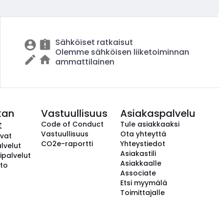
Sähköiset ratkaisut
Olemme sähköisen liiketoiminnan
ammattilainen
kan
Vastuullisuus
Asiakaspalvelu
t
Code of Conduct
Tule asiakkaaksi
Vastuullisuus
Ota yhteyttä
avat
CO2e-raportti
Yhteystiedot
lvelut
Asiakastili
ipalvelut
Asiakkaalle
to
Associate
Etsi myymälä
Toimittajalle