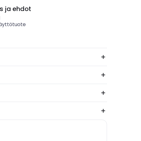
s ja ehdot
l
äyttötuote