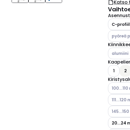
Katso 
Vaihto
Asennus
C-profiil
Katso käyt
pyöreä pr
Kiinnikke
Katso käyt
alumiini
Kaapelie
1
2
Kiristysa
Katso käyt
100...11
Katso käyt
111...120
Katso käyt
145...15
20...24