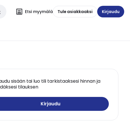
Etsi myymälä
Tule asiakkaaksi
Kirjaudu
jaudu sisään tai luo tili tarkistaaksesi hinnan ja
däksesi tilauksen
Kirjaudu