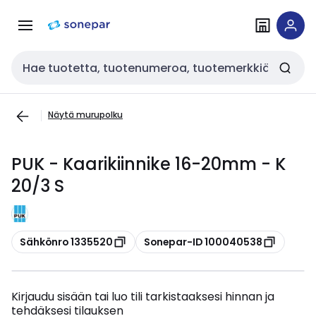
Siirry
Siirry
navigointiin
sisältöön
Haku
Näytä murupolku
PUK - Kaarikiinnike 16-20mm - K
20/3 S
Kopioi
Kopioi
Sähkönro 1335520
Sonepar-ID 100040538
Kirjaudu sisään tai luo tili tarkistaaksesi hinnan ja
tehdäksesi tilauksen