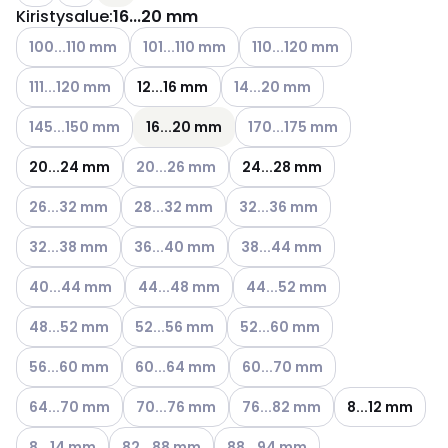
Kiristysalue
:
16...20 mm
Katso käytettävissä olevat vaihtoehdot
Katso käytettävissä olevat vaihtoehdot
Katso käytettävissä olevat v
100...110 mm
101...110 mm
110...120 mm
Katso käytettävissä olevat vaihtoehdot
Katso käytettävissä olevat vaih
111...120 mm
12...16 mm
14...20 mm
Katso käytettävissä olevat vaihtoehdot
Katso käytettävissä olevat va
145...150 mm
16...20 mm
170...175 mm
Katso käytettävissä olevat vaihtoehdot
20...24 mm
20...26 mm
24...28 mm
Katso käytettävissä olevat vaihtoehdot
Katso käytettävissä olevat vaihtoehdot
Katso käytettävissä olevat vai
26...32 mm
28...32 mm
32...36 mm
Katso käytettävissä olevat vaihtoehdot
Katso käytettävissä olevat vaihtoehdot
Katso käytettävissä olevat vai
32...38 mm
36...40 mm
38...44 mm
Katso käytettävissä olevat vaihtoehdot
Katso käytettävissä olevat vaihtoehdot
Katso käytettävissä olevat va
40...44 mm
44...48 mm
44...52 mm
Katso käytettävissä olevat vaihtoehdot
Katso käytettävissä olevat vaihtoehdot
Katso käytettävissä olevat vai
48...52 mm
52...56 mm
52...60 mm
Katso käytettävissä olevat vaihtoehdot
Katso käytettävissä olevat vaihtoehdot
Katso käytettävissä olevat vai
56...60 mm
60...64 mm
60...70 mm
Katso käytettävissä olevat vaihtoehdot
Katso käytettävissä olevat vaihtoehdot
Katso käytettävissä olevat vai
64...70 mm
70...76 mm
76...82 mm
8...12 mm
Katso käytettävissä olevat vaihtoehdot
Katso käytettävissä olevat vaihtoehdot
Katso käytettävissä olevat vaiht
8...14 mm
82...88 mm
88...94 mm