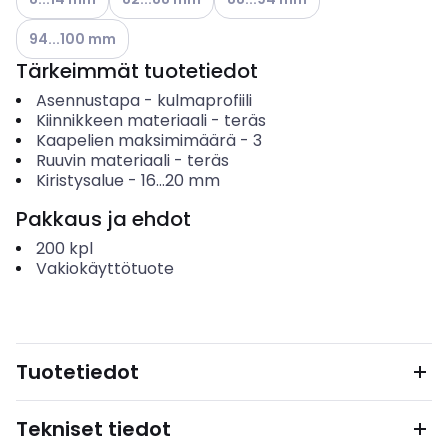
Katso käytettävissä olevat vaihtoehdot
94...100 mm
Tärkeimmät tuotetiedot
Asennustapa
-
kulmaprofiili
Kiinnikkeen materiaali
-
teräs
Kaapelien maksimimäärä
-
3
Ruuvin materiaali
-
teräs
Kiristysalue
-
16...20
mm
Pakkaus ja ehdot
200
kpl
Vakiokäyttötuote
Tuotetiedot
Tekniset tiedot