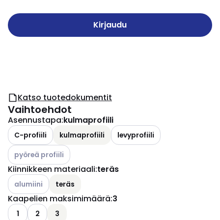
Kirjaudu
Katso tuotedokumentit
Vaihtoehdot
Asennustapa
:
kulmaprofiili
C-profiili
kulmaprofiili
levyprofiili
Katso käytettävissä olevat vaihtoehdot
pyöreä profiili
Kiinnikkeen materiaali
:
teräs
Katso käytettävissä olevat vaihtoehdot
alumiini
teräs
Kaapelien maksimimäärä
:
3
1
2
3